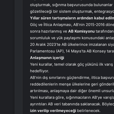
oluşturmak, sığınma başvurusunda bulunanlar ve
gözetileceği bir sistem oluşturmak, entegrasyon
Yıllar süren tartışmaların ardından kabul edilm
Göç ve İltica Anlaşması, AB’nin 2015-2016 dön
sonra hazırlanmış ve
AB Komisyonu
tarafından
sorumluluk ve yük paylaşımı konusundaki anlaş
20 Aralık 2023’te AB ülkelerince imzalanan si
Parlamentosu (AP), 14 Mayıs’ta AB Konsey taraf
Anlaşmanın içeriği
Yeni kurallar, temel olarak göç yükünü ilk varı
hedefliyor.
AB’nin dış sınırlarını güçlendirme, iltica başvu
reddedilenlerin menşe ülkelerine geri gönderilm
artırılması, anlaşmaya dair diğer önemli unsurla
Yeni kurallara göre, sığınmacıların AB’ye varışl
ayrıntıları AB veri tabanında saklanacak. Böyle
izin verilip verilmeyeceği
belirlenecek.