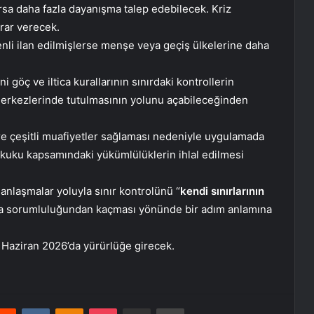
rsa daha fazla dayanışma talep edebilecek. Kriz
rar verecek.
nli ilan edilmişlerse menşe veya geçiş ülkelerine daha
i göç ve iltica kurallarının sınırdaki kontrollerin
merkezlerinde tutulmasının yolunu açabileceğinden
re çeşitli muafiyetler sağlaması nedeniyle uygulamada
ukuku kapsamındaki yükümlülüklerin ihlal edilmesi
 anlaşmalar yoluyla sınır kontrolünü “
kendi sınırlarının
ma sorumluluğundan kaçması yönünde bir adım anlamına
Haziran 2026’da yürürlüğe girecek.
erest
Reddit
VKontakte
Odnoklassniki
Pocket
E-Posta ile paylaş
Yazdır