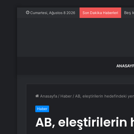
Beş k
Cumartesi, Ağustos 8 2026
Son Dakika Haberleri
ANASAY
Anasayfa
/
Haber
/
AB, eleştirilerin hedefindeki yen
Haber
AB, eleştirilerin