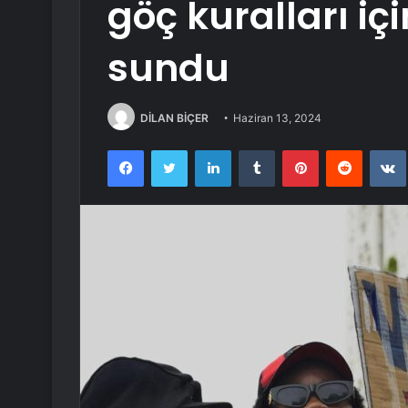
göç kuralları içi
sundu
DİLAN BİÇER
Haziran 13, 2024
Facebook
Twitter
LinkedIn
Tumblr
Pinterest
Reddit