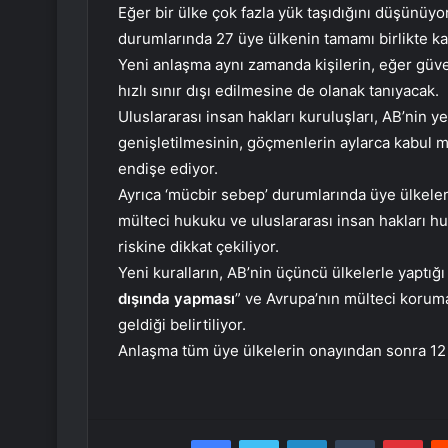
Eğer bir ülke çok fazla yük taşıdığını düşünüyo
durumlarında 27 üye ülkenin tamamı birlikte ka
Yeni anlaşma aynı zamanda kişilerin, eğer güve
hızlı sınır dışı edilmesine de olanak tanıyacak.
Uluslararası insan hakları kuruluşları, AB’nin yen
genişletilmesinin, göçmenlerin aylarca kabul 
endişe ediyor.
Ayrıca ‘mücbir sebep’ durumlarında üye ülkele
mülteci hukuku ve uluslararası insan hakları h
riskine dikkat çekiliyor.
Yeni kuralların, AB’nin üçüncü ülkelerle yaptığı
dışında yapması
” ve Avrupa’nın mülteci koru
geldiği belirtiliyor.
Anlaşma tüm üye ülkelerin onayından sonra 12 
Facebook
Twitter
LinkedIn
Tumblr
Pint