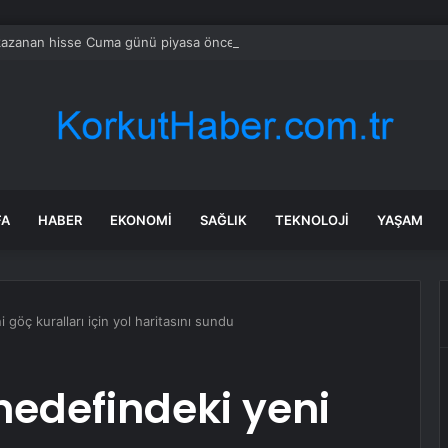
azanan hisse Cuma günü piyasa öncesi yükselişe liderlik etti
FA
HABER
EKONOMI
SAĞLIK
TEKNOLOJI
YAŞAM
i göç kuralları için yol haritasını sundu
 hedefindeki yeni