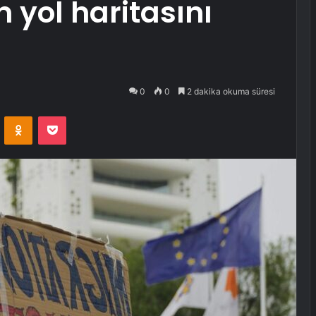
n yol haritasını
0
0
2 dakika okuma süresi
VKontakte
Odnoklassniki
Pocket