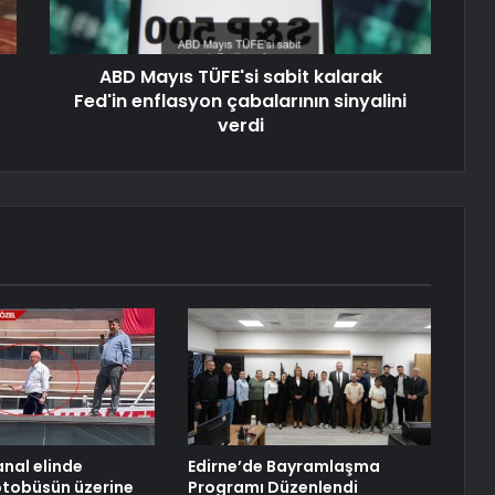
ABD Mayıs TÜFE'si sabit kalarak
Fed'in enflasyon çabalarının sinyalini
verdi
nal elinde
Edirne’de Bayramlaşma
otobüsün üzerine
Programı Düzenlendi