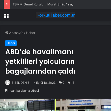
TBMM Genel Kurulu… Murat Emir: “Yargı Siyasetin Sopası Haline Geldi”
Menü
Anasayfa
/
Haber
Haber
ABD’de havalimanı
yetkilileri yolcuların
bagajlarından çaldı
SİBEL DENİZ
Eylül 18, 2023
0
15
1 dakika okuma süresi