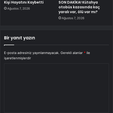
Kişi Hayatını Kaybetti
SON DAKİKA! Kütahya
otobüs kazasında kaç
Ağustos 7, 2026
yaralı var, ölü var mı?
Ağustos 7, 2026
Bir yanıt yazın
E-posta adresiniz yayınlanmayacak.
Gerekli alanlar
*
ile
işaretlenmişlerdir
Y
o
r
u
m
*