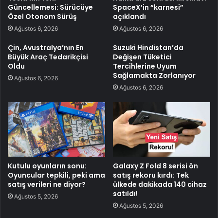
Güncellemesi: Sürücüye
SpaceX’in “karnesi”
Özel Otonom Sürüş
açıklandı
Ağustos 6, 2026
Ağustos 6, 2026
Çin, Avustralya’nın En
Suzuki Hindistan’da
Büyük Araç Tedarikçisi
Değişen Tüketici
Oldu
Tercihlerine Uyum
Sağlamakta Zorlanıyor
Ağustos 6, 2026
Ağustos 6, 2026
Kutulu oyunların sonu:
Galaxy Z Fold 8 serisi ön
Oyuncular tepkili, peki ama
satış rekoru kırdı: Tek
satış verileri ne diyor?
ülkede dakikada 140 cihaz
satıldı!
Ağustos 5, 2026
Ağustos 5, 2026