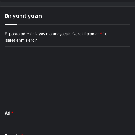
Bir yanıt yazın
E-posta adresiniz yayınlanmayacak.
Gerekli alanlar
*
ile
işaretlenmişlerdir
Y
o
r
u
m
*
Ad
*