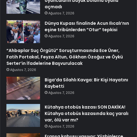
oyuncuların büyük bölümü oyunu
açmadı
Ağustos 7, 2026
Dünya Kupası finalinde Acun Ilıcalı’nın
eşine tribünlerden ”Otur” tepkisi
Ağustos 7, 2026
“Ahbaplar Suç Örgütü” Soruşturmasında Ece Üner,
Fatih Portakal, Feyza Altun, Gökhan Özoğuz ve Öykü
Serter’in İfadelerine Başvurulacak
Ağustos 7, 2026
Biga’da Silahlı Kavga: Bir Kişi Hayatını
Kaybetti
Ağustos 7, 2026
Kütahya otobüs kazası SON DAKİKA!
Kütahya otobüs kazasında kaç yaralı
var, ölü var mı?
Ağustos 7, 2026
Fransa kabusu yaşıyor: Yüzbinlerce