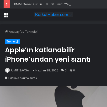
TBMM Genel Kurulu… Murat Emir: “Yargı Siyasetin Sopası Haline Geldi”
Menü
Anasayfa
/
Teknoloji
Teknoloji
Apple’ın katlanabilir
iPhone’undan yeni sızıntı
ÜMİT SAVĞA
Haziran 28, 2025
0
0
1 dakika okuma süresi