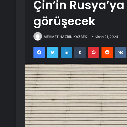
Çin’in Rusya’ya
görüşecek
MEHMET HAZBİN KAZBEK
Nisan 21, 2024
Facebook
Twitter
LinkedIn
Tumblr
Pinterest
Reddit