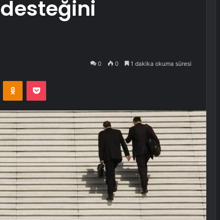
 desteğini
0
0
1 dakika okuma süresi
VKontakte
Odnoklassniki
Pocket