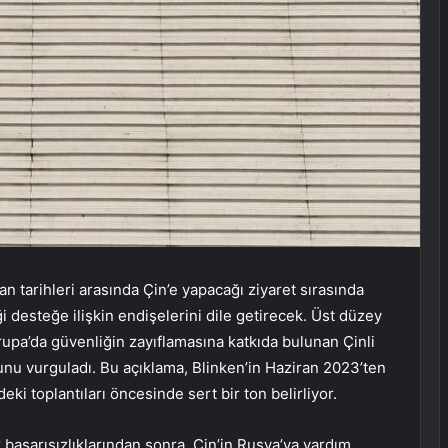
 tarihleri arasında Çin’e yapacağı ziyaret sırasında
 desteğe ilişkin endişelerini dile getirecek. Üst düzey
rupa’da güvenliğin zayıflamasına katkıda bulunan Çinli
nu vurguladı. Bu açıklama, Blinken’in Haziran 2023’ten
eki toplantıları öncesinde sert bir ton belirliyor.
k başarısızlıklarından sonra, Çin’in Rusya’ya yardım