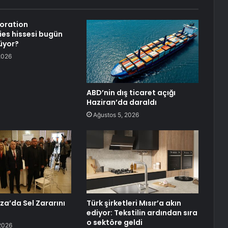
oration
es hissesi bugün
üyor?
2026
ABD’nin dış ticaret açığı
Haziran’da daraldı
Ağustos 5, 2026
a’da Sel Zararını
Türk şirketleri Mısır’a akın
ediyor: Tekstilin ardından sıra
o sektöre geldi
2026