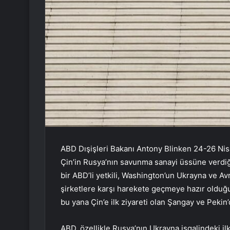
ABD Dışişleri Bakanı Antony Blinken 24-26 Nisan
Çin’in Rusya’nın savunma sanayi üssüne verdiği
bir ABD’li yetkili, Washington’un Ukrayna ve Av
şirketlere karşı harekete geçmeye hazır olduğu
bu yana Çin’e ilk ziyareti olan Şangay ve Pekin’d
ABD, özellikle Rusya’nın Ukrayna işgalindeki il