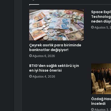
Space Expl
Technologi
neden düş
Ağustos 5, 
Çeyrek asırlık para biriminde
banknotlar değişiyor!
Ağustos 6, 2026
BTIG’den sağlık sektörü için
en iyi hisse önerisi
Ağustos 4, 2026
Özdağ Havz
İnceledi
Ağustos 3, 