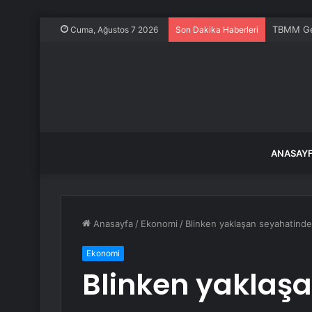
TBMM Gen
Cuma, Ağustos 7 2026
Son Dakika Haberleri
ANASAY
Anasayfa
/
Ekonomi
/
Blinken yaklaşan seyahatinde
Ekonomi
Blinken yaklaş