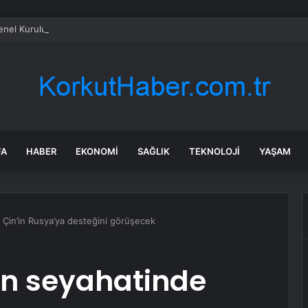
el Kurulu… Murat Emir: “Yargı Siyasetin Sopası Haline Geldi”
FA
HABER
EKONOMI
SAĞLIK
TEKNOLOJI
YAŞAM
 Çin’in Rusya’ya desteğini görüşecek
an seyahatinde