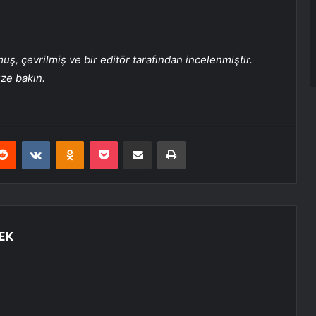
, çevrilmiş ve bir editör tarafından incelenmiştir.
üze bakın.
erest
Reddit
VKontakte
Odnoklassniki
Pocket
E-Posta ile paylaş
Yazdır
EK