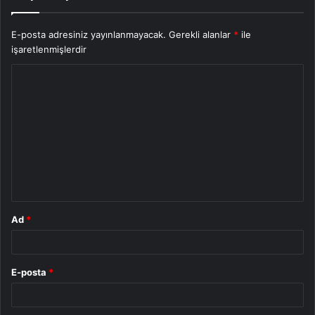
E-posta adresiniz yayınlanmayacak.
Gerekli alanlar
*
ile
işaretlenmişlerdir
Y
o
r
u
m
*
Ad
*
E-posta
*