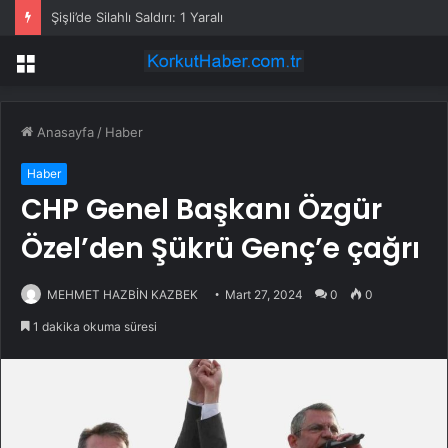
Şişli’de Silahlı Saldırı: 1 Yaralı
Menü
Anasayfa
/
Haber
Haber
CHP Genel Başkanı Özgür
Özel’den Şükrü Genç’e çağrı
MEHMET HAZBİN KAZBEK
Mart 27, 2024
0
0
1 dakika okuma süresi