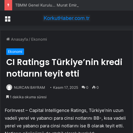
TBMM Genel Kurulu… Murat Emir: “Yargı Siyasetin Sopası Haline Geldi”
Menü
Anasayfa
/
Ekonomi
Ekonomi
CI Ratings Türkiye’nin kredi
notlarını teyit etti
NURCAN BAYRAM
Kasım 17, 2025
0
0
1 dakika okuma süresi
ForInvest – Capital Intelligence Ratings, Türkiye’nin uzun
vadeli yerel ve yabancı para cinsi notlarını BB-, kısa vadeli
yerel ve yabancı para cinsi notlarını ise B olarak teyit etti.