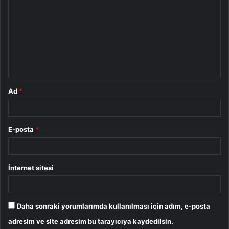
o
r
u
m
*
Ad
*
E-posta
*
İnternet sitesi
Daha sonraki yorumlarımda kullanılması için adım, e-posta
adresim ve site adresim bu tarayıcıya kaydedilsin.