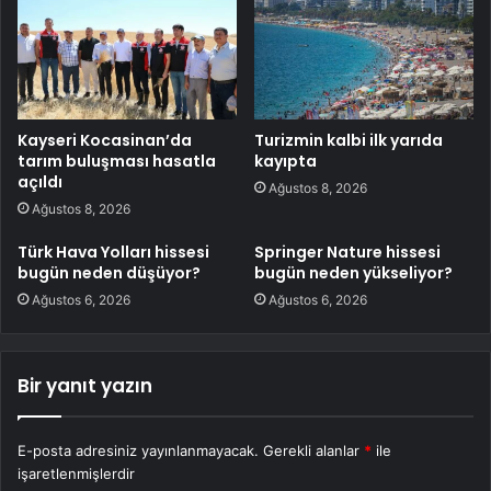
Kayseri Kocasinan’da
Turizmin kalbi ilk yarıda
tarım buluşması hasatla
kayıpta
açıldı
Ağustos 8, 2026
Ağustos 8, 2026
Türk Hava Yolları hissesi
Springer Nature hissesi
bugün neden düşüyor?
bugün neden yükseliyor?
Ağustos 6, 2026
Ağustos 6, 2026
Bir yanıt yazın
E-posta adresiniz yayınlanmayacak.
Gerekli alanlar
*
ile
işaretlenmişlerdir