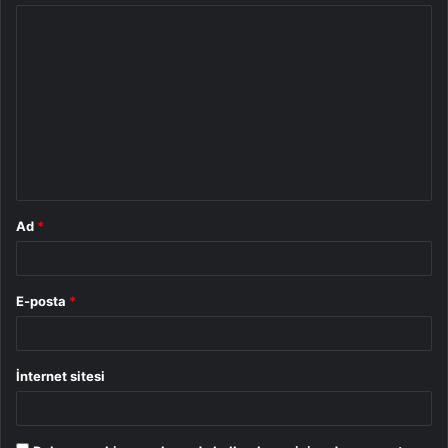
Y
o
r
u
m
*
Ad
*
E-posta
*
İnternet sitesi