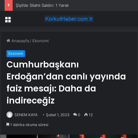
Şişli’de Silahlı Saldırı: 1 Yaralı
Menü
Anasayfa
/
Ekonomi
Ekonomi
Cumhurbaşkanı
Erdoğan’dan canlı yayında
faiz mesajı: Daha da
indireceğiz
SENEM KAYA
Şubat 1, 2023
0
12
1 dakika okuma süresi