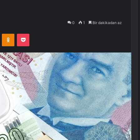
0
1
Bir dakikadan az
VKontakte
Odnoklassniki
Pocket