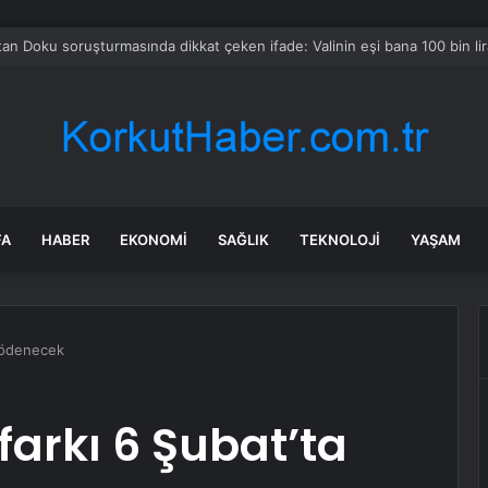
a Büyükşehir İle “Mahallemde Şenlik Var”
FA
HABER
EKONOMI
SAĞLIK
TEKNOLOJI
YAŞAM
a ödenecek
farkı 6 Şubat’ta