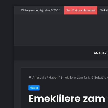
Manis
Perşembe, Ağustos 6 2026
Son Dakika Haberleri
ANASAY
Anasayfa
/
Haber
/
Emeklilere zam farkı 6 Şubat’t
Haber
Emeklilere zam 