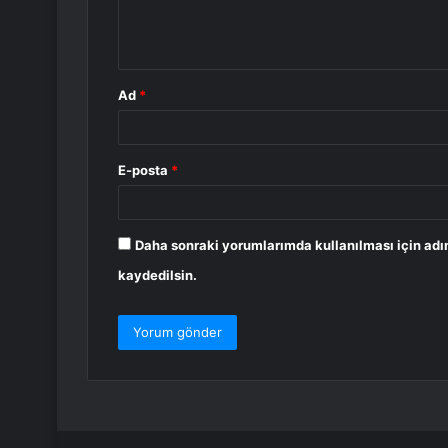
m
*
Ad
*
E-posta
*
Daha sonraki yorumlarımda kullanılması için adı
kaydedilsin.