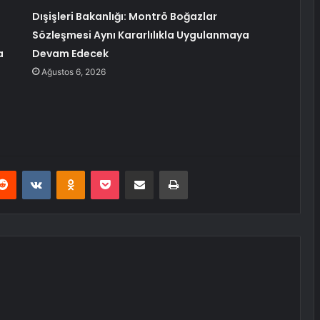
Dışişleri Bakanlığı: Montrö Boğazlar
Sözleşmesi Aynı Kararlılıkla Uygulanmaya
a
Devam Edecek
Ağustos 6, 2026
erest
Reddit
VKontakte
Odnoklassniki
Pocket
E-Posta ile paylaş
Yazdır