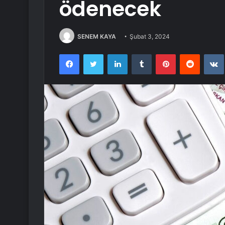
ödenecek
SENEM KAYA
Şubat 3, 2024
Facebook
Twitter
LinkedIn
Tumblr
Pinterest
Reddit