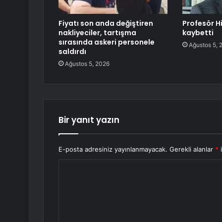
Fiyatı son anda değiştiren
Profesör H
nakliyeciler, tartışma
kaybetti
sırasında askeri personele
Ağustos 5, 
saldırdı
Ağustos 5, 2026
Bir yanıt yazın
E-posta adresiniz yayınlanmayacak.
Gerekli alanlar
*
i
Y
o
r
u