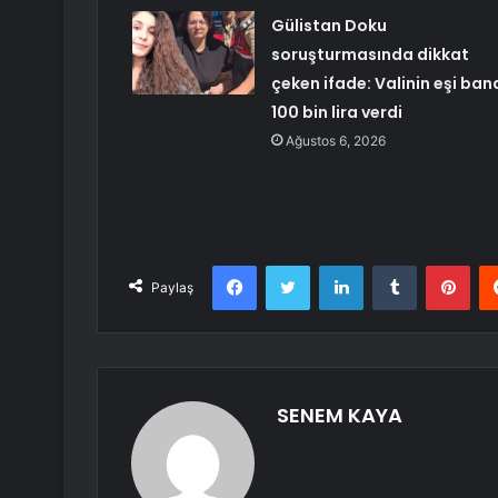
Gülistan Doku
soruşturmasında dikkat
çeken ifade: Valinin eşi ban
100 bin lira verdi
Ağustos 6, 2026
Facebook
Twitter
LinkedIn
Tumblr
Pint
Paylaş
SENEM KAYA