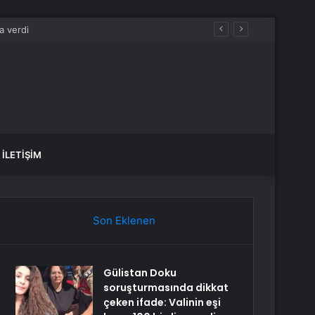
İLETIŞIM
Son Eklenen
Gülistan Doku
soruşturmasında dikkat
çeken ifade: Valinin eşi