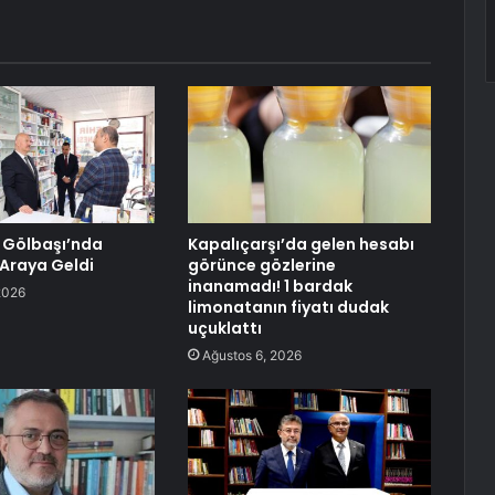
, Gölbaşı’nda
Kapalıçarşı’da gelen hesabı
 Araya Geldi
görünce gözlerine
inanamadı! 1 bardak
2026
limonatanın fiyatı dudak
uçuklattı
Ağustos 6, 2026