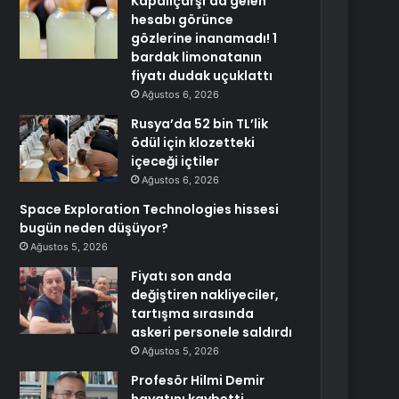
Kapalıçarşı’da gelen
hesabı görünce
gözlerine inanamadı! 1
bardak limonatanın
fiyatı dudak uçuklattı
Ağustos 6, 2026
Rusya’da 52 bin TL’lik
ödül için klozetteki
içeceği içtiler
Ağustos 6, 2026
Space Exploration Technologies hissesi
bugün neden düşüyor?
Ağustos 5, 2026
Fiyatı son anda
değiştiren nakliyeciler,
tartışma sırasında
askeri personele saldırdı
Ağustos 5, 2026
Profesör Hilmi Demir