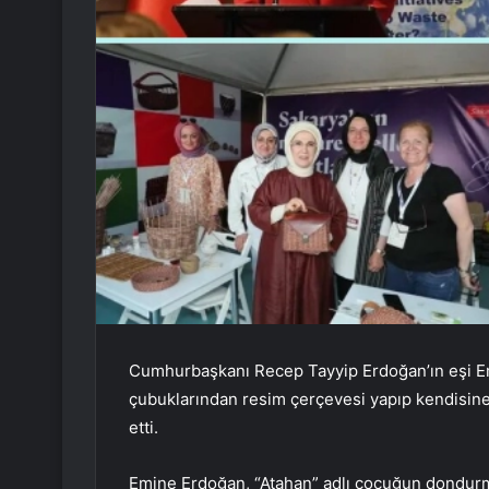
Cumhurbaşkanı Recep Tayyip Erdoğan’ın eşi Em
çubuklarından resim çerçevesi yapıp kendisi
etti.
Emine Erdoğan, “Atahan” adlı çocuğun dondurm