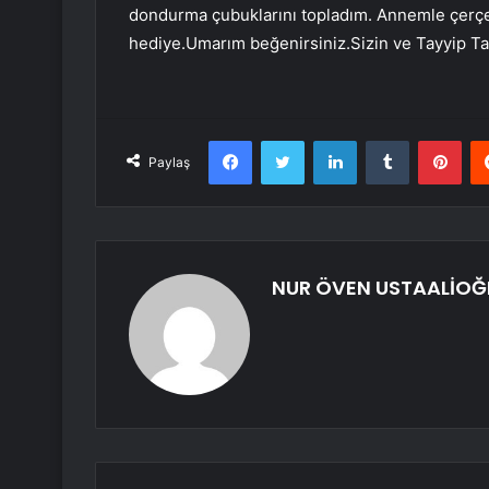
dondurma çubuklarını topladım. Annemle çerçe
hediye.Umarım beğenirsiniz.Sizin ve Tayyip Ta
Facebook
Twitter
LinkedIn
Tumblr
Pint
Paylaş
NUR ÖVEN USTAALİOĞ