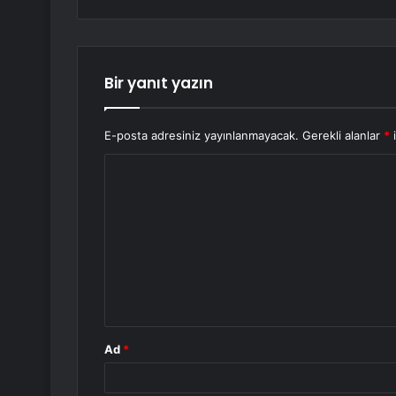
Bir yanıt yazın
E-posta adresiniz yayınlanmayacak.
Gerekli alanlar
*
i
Y
o
r
u
m
*
Ad
*