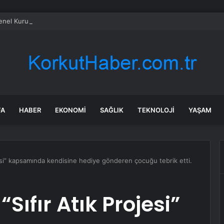
el Kurulu… Murat Emir: “Yargı Siyasetin Sopası Haline Geldi”
FA
HABER
EKONOMI
SAĞLIK
TEKNOLOJI
YAŞAM
esi” kapsamında kendisine hediye gönderen çocuğu tebrik etti.
Sıfır Atık Projesi”