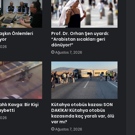
aşkın Önlemleri
Prof. Dr. Orhan Şen uyardı:
yor
“Arabistan sıcakları geri
dönüyor!”
2026
Ağustos 7, 2026
ahlı Kavga: Bir Kişi
Kütahya otobüs kazası SON
aybetti
DAKİKA! Kütahya otobüs
kazasında kaç yaralı var, ölü
2026
var mı?
Ağustos 7, 2026