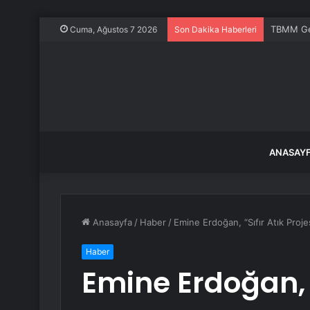
TBMM Gen
Cuma, Ağustos 7 2026
Son Dakika Haberleri
ANASAY
Anasayfa
/
Haber
/
Emine Erdoğan, “Sıfır Atık Proj
Haber
Emine Erdoğan, “