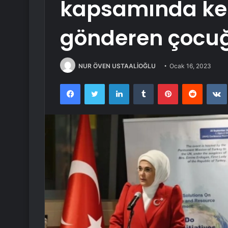
kapsamında ken
gönderen çocuğu
NUR ÖVEN USTAALİOĞLU
Ocak 16, 2023
Facebook
Twitter
LinkedIn
Tumblr
Pinterest
Reddit