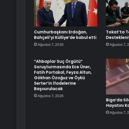
Cumhurbaşkanı Erdoğan,
Tokat’ta T
Bahçeli’yi Külliye’de kabul etti
Destekleni
Ağustos 7, 2026
Ağustos 7, 
“Ahbaplar Suç Örgütü”
Soruşturmasında Ece Üner,
Fatih Portakal, Feyza Altun,
Gökhan Özoğuz ve Öykü
Serter’in İfadelerine
Başvurulacak
Ağustos 7, 2026
Biga’da Sil
Hayatını K
Ağustos 7, 