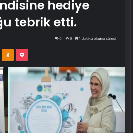
disine hediye
 tebrik etti.
0
9
1 dakika okuma süresi
VKontakte
Odnoklassniki
Pocket