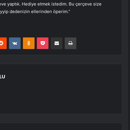
ve yaptık. Hediye etmek istedim. Bu çerçeve size
yyip dedenizin ellerinden öperim.”
erest
Reddit
VKontakte
Odnoklassniki
Pocket
E-Posta ile paylaş
Yazdır
LU