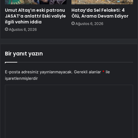
Umut Altaş’ın eski patronu
Hatay’da Sel Felaketi: 4
JASAT’a anlattı! Eski valiyle
Ölü, Arama Devam Ediyor
ilgili vahim iddia
Ağustos 6, 2026
Ağustos 6, 2026
Bir yanıt yazın
E-posta adresiniz yayınlanmayacak.
Gerekli alanlar
*
ile
işaretlenmişlerdir
Y
o
r
u
m
*