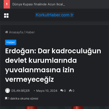
Dünya Kupası finalinde Acun Ilıcalı’nın eşine tribünlerden ”Otur” tepkisi
Menü
Anasayfa
/
Haber
Haber
Erdoğan: Dar kadroculuğun
devlet kurumlarında
yuvalanmasına izin
vermeyeceğiz
DİLAN BİÇER
Mayıs 10, 2024
0
0
1 dakika okuma süresi