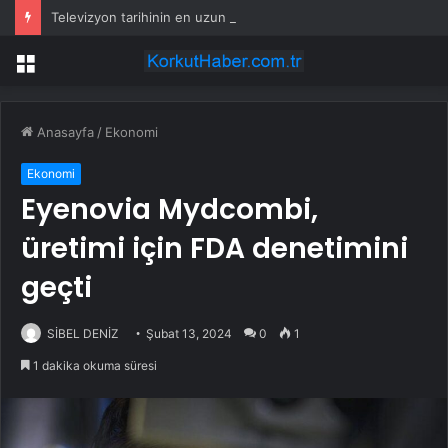
Televizyon tarihinin en uzun soluklu dizisi Arka Sokaklar için karar verildi
Menü
Anasayfa
/
Ekonomi
Ekonomi
Eyenovia Mydcombi,
üretimi için FDA denetimini
geçti
SİBEL DENİZ
Şubat 13, 2024
0
1
1 dakika okuma süresi