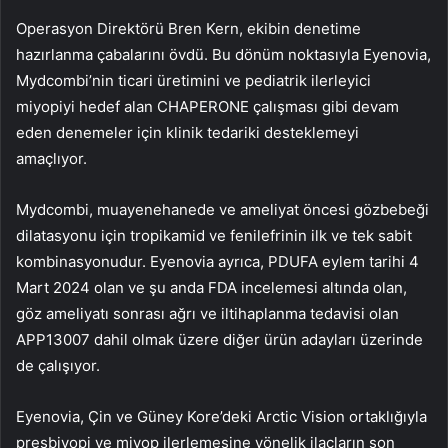
Operasyon Direktörü Bren Kern, ekibin denetime
hazırlanma çabalarını övdü. Bu dönüm noktasıyla Eyenovia,
Mydcombi’nin ticari üretimini ve pediatrik ilerleyici
miyopiyi hedef alan CHAPERONE çalışması gibi devam
eden denemeler için klinik tedariki desteklemeyi
amaçlıyor.
Mydcombi, muayenehanede ve ameliyat öncesi gözbebeği
dilatasyonu için tropikamid ve fenilefrinin ilk ve tek sabit
kombinasyonudur. Eyenovia ayrıca, PDUFA eylem tarihi 4
Mart 2024 olan ve şu anda FDA incelemesi altında olan,
göz ameliyatı sonrası ağrı ve iltihaplanma tedavisi olan
APP13007 dahil olmak üzere diğer ürün adayları üzerinde
de çalışıyor.
Eyenovia, Çin ve Güney Kore’deki Arctic Vision ortaklığıyla
presbiyopi ve miyop ilerlemesine yönelik ilaçların son