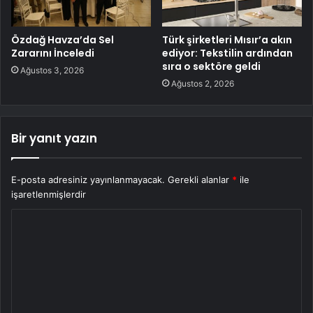
Özdağ Havza’da Sel
Türk şirketleri Mısır’a akın
Zararını İnceledi
ediyor: Tekstilin ardından
sıra o sektöre geldi
Ağustos 3, 2026
Ağustos 2, 2026
Bir yanıt yazın
E-posta adresiniz yayınlanmayacak.
Gerekli alanlar
*
ile
işaretlenmişlerdir
Y
o
r
u
m