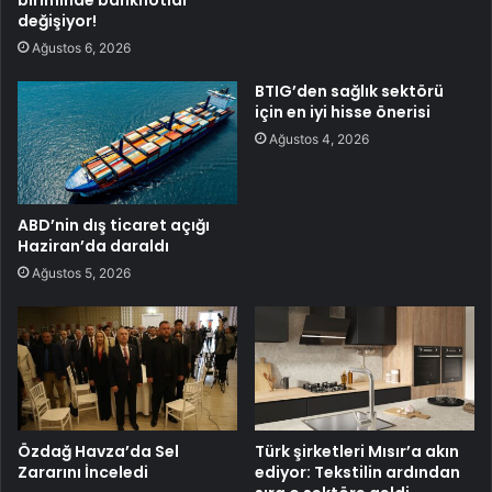
değişiyor!
Ağustos 6, 2026
BTIG’den sağlık sektörü
için en iyi hisse önerisi
Ağustos 4, 2026
ABD’nin dış ticaret açığı
Haziran’da daraldı
Ağustos 5, 2026
Özdağ Havza’da Sel
Türk şirketleri Mısır’a akın
Zararını İnceledi
ediyor: Tekstilin ardından