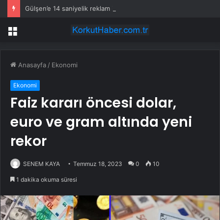
Gülşen’e 14 saniyelik reklam için rekor ücret
Menü
Anasayfa
/
Ekonomi
Ekonomi
Faiz kararı öncesi dolar,
euro ve gram altında yeni
rekor
SENEM KAYA
Temmuz 18, 2023
0
10
1 dakika okuma süresi