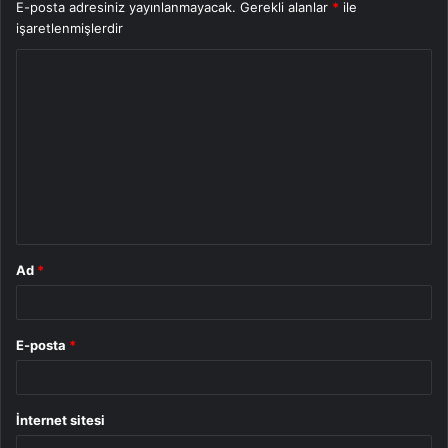
E-posta adresiniz yayınlanmayacak.
Gerekli alanlar
*
ile
işaretlenmişlerdir
Y
o
r
u
m
*
Ad
*
E-posta
*
İnternet sitesi