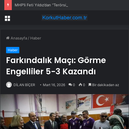
MHP’li Feti Yıldız’dan “Terörsüz Türkiye” mesajı: Yasal düzenlemeler kalıcı sonuç üretecek
Menü
Anasayfa
/
Haber
Haber
Farkındalık Maçı: Görme
Engelliler 5-3 Kazandı
DİLAN BİÇER
Mart 16, 2026
0
0
Bir dakikadan az