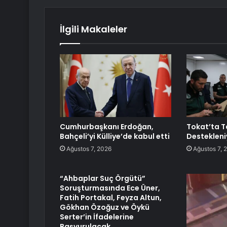
İlgili Makaleler
Cumhurbaşkanı Erdoğan,
Tokat’ta T
Bahçeli’yi Külliye’de kabul etti
Destekleni
Ağustos 7, 2026
Ağustos 7, 
“Ahbaplar Suç Örgütü”
Soruşturmasında Ece Üner,
Fatih Portakal, Feyza Altun,
Gökhan Özoğuz ve Öykü
Serter’in İfadelerine
Başvurulacak