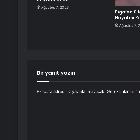
Ağustos 7, 2026
Biga’da Sil
Hayatını K
Ağustos 7, 
Bir yanıt yazın
E-posta adresiniz yayınlanmayacak.
Gerekli alanlar
*
i
Y
o
r
u