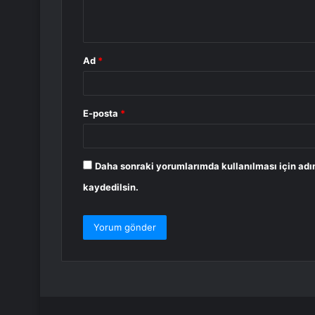
m
*
Ad
*
E-posta
*
Daha sonraki yorumlarımda kullanılması için adı
kaydedilsin.