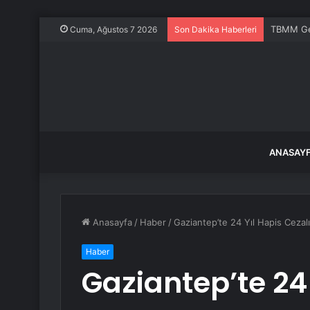
TBMM Gen
Cuma, Ağustos 7 2026
Son Dakika Haberleri
ANASAY
Anasayfa
/
Haber
/
Gaziantep’te 24 Yıl Hapis Cezal
Haber
Gaziantep’te 24 