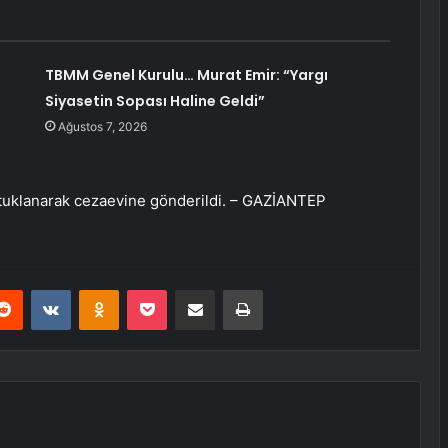
TBMM Genel Kurulu… Murat Emir: “Yargı
Siyasetin Sopası Haline Geldi”
Ağustos 7, 2026
tutuklanarak cezaevine gönderildi. – GAZİANTEP
erest
Reddit
VKontakte
Odnoklassniki
Pocket
E-Posta ile paylaş
Yazdır