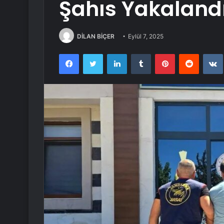
Şahıs Yakaland
DİLAN BİÇER
Eylül 7, 2025
Facebook
Twitter
LinkedIn
Tumblr
Pinterest
Reddit