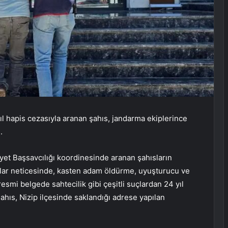
ıl hapis cezasıyla aranan şahıs, jandarma ekiplerince
.
et Başsavcılığı koordinesinde aranan şahısların
alar neticesinde, kasten adam öldürme, uyuşturucu ve
esmi belgede sahtecilik gibi çeşitli suçlardan 24 yıl
şahıs, Nizip ilçesinde saklandığı adrese yapılan