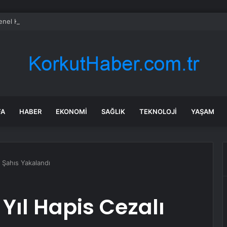
el Kurulu… Murat Emir: “Yargı Siyasetin Sopası Haline Geldi”
FA
HABER
EKONOMI
SAĞLIK
TEKNOLOJI
YAŞAM
ı Şahıs Yakalandı
Yıl Hapis Cezalı