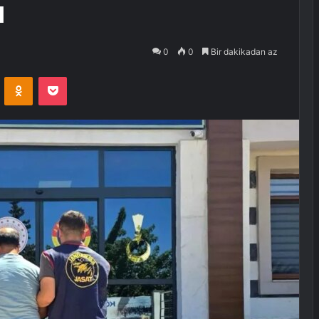
ı
0
0
Bir dakikadan az
VKontakte
Odnoklassniki
Pocket