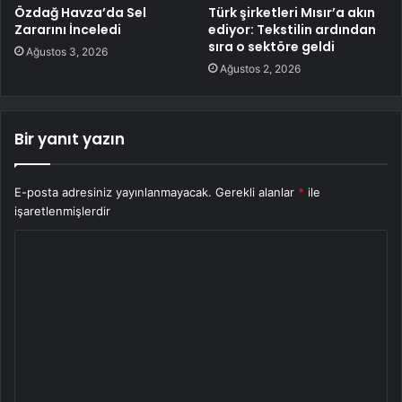
Özdağ Havza’da Sel
Türk şirketleri Mısır’a akın
Zararını İnceledi
ediyor: Tekstilin ardından
sıra o sektöre geldi
Ağustos 3, 2026
Ağustos 2, 2026
Bir yanıt yazın
E-posta adresiniz yayınlanmayacak.
Gerekli alanlar
*
ile
işaretlenmişlerdir
Y
o
r
u
m
*