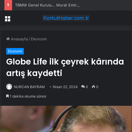
TBMM Genel Kurulu… Murat Emir: “Yargı Siyasetin Sopası Haline Geldi”
Menü
Anasayfa
/
Ekonomi
Ekonomi
Globe Life ilk çeyrek kârında
artış kaydetti
NURCAN BAYRAM
Nisan 22, 2024
0
0
1 dakika okuma süresi