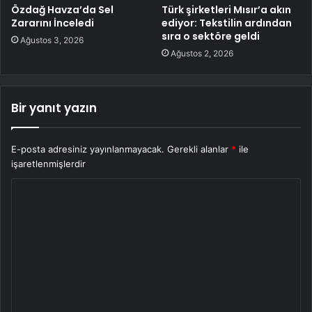
Özdağ Havza’da Sel
Türk şirketleri Mısır’a akın
Zararını İnceledi
ediyor: Tekstilin ardından
sıra o sektöre geldi
Ağustos 3, 2026
Ağustos 2, 2026
Bir yanıt yazın
E-posta adresiniz yayınlanmayacak.
Gerekli alanlar
*
ile
işaretlenmişlerdir
Y
o
r
u
m
*