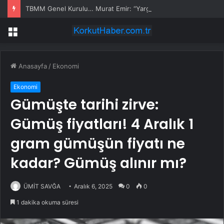
TBMM Genel Kurulu… Murat Emir: “Yargı Siyasetin Sopası Haline Geldi”
Menü
Anasayfa
/
Ekonomi
Ekonomi
Gümüşte tarihi zirve:
Gümüş fiyatları! 4 Aralık 1
gram gümüşün fiyatı ne
kadar? Gümüş alınır mı?
ÜMİT SAVĞA
Aralık 6, 2025
0
0
1 dakika okuma süresi