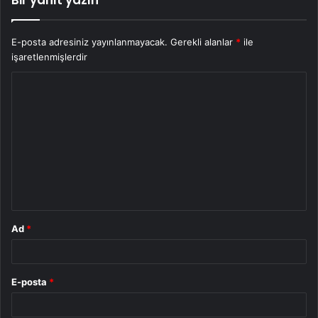
Bir yanıt yazın
E-posta adresiniz yayınlanmayacak.
Gerekli alanlar
*
ile
işaretlenmişlerdir
Y
o
r
u
m
*
Ad
*
E-posta
*