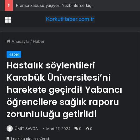
Fransa kabusu yaşıyor: Yüzbinlerce kişi kaçıyor alevler kovalıyor
Menü
Anasayfa
/
Haber
Haber
Hastalık söylentileri
Karabük Üniversitesi’ni
harekete geçirdi! Yabancı
öğrencilere sağlık raporu
zorunluluğu getirildi
ÜMİT SAVĞA
Mart 27, 2024
0
0
1 dakika okuma süresi