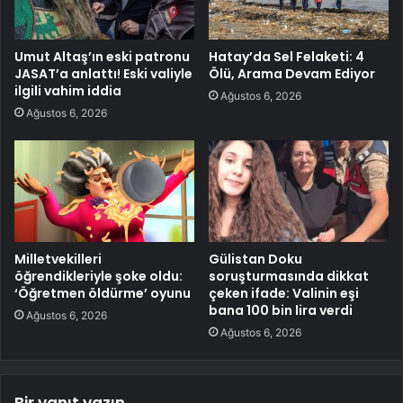
Umut Altaş’ın eski patronu
Hatay’da Sel Felaketi: 4
JASAT’a anlattı! Eski valiyle
Ölü, Arama Devam Ediyor
ilgili vahim iddia
Ağustos 6, 2026
Ağustos 6, 2026
Milletvekilleri
Gülistan Doku
öğrendikleriyle şoke oldu:
soruşturmasında dikkat
‘Öğretmen öldürme’ oyunu
çeken ifade: Valinin eşi
bana 100 bin lira verdi
Ağustos 6, 2026
Ağustos 6, 2026