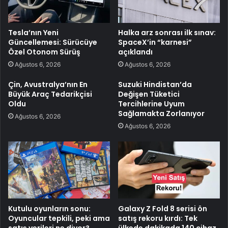
Tesla’nın Yeni
Halka arz sonrası ilk sınav:
Güncellemesi: Sürücüye
SpaceX’in “karnesi”
Özel Otonom Sürüş
açıklandı
Ağustos 6, 2026
Ağustos 6, 2026
Çin, Avustralya’nın En
Suzuki Hindistan’da
Büyük Araç Tedarikçisi
Değişen Tüketici
Oldu
Tercihlerine Uyum
Sağlamakta Zorlanıyor
Ağustos 6, 2026
Ağustos 6, 2026
Kutulu oyunların sonu:
Galaxy Z Fold 8 serisi ön
Oyuncular tepkili, peki ama
satış rekoru kırdı: Tek