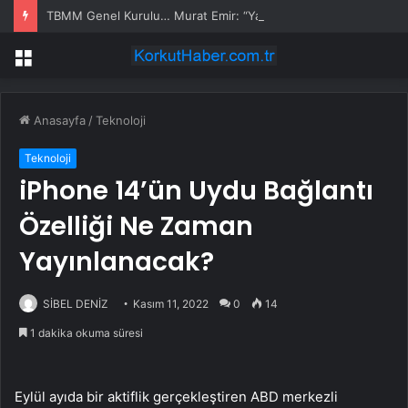
TBMM Genel Kurulu… Murat Emir: “Yargı Siyasetin Sopası Haline Geldi”
Menü
Anasayfa
/
Teknoloji
Teknoloji
iPhone 14’ün Uydu Bağlantı
Özelliği Ne Zaman
Yayınlanacak?
SİBEL DENİZ
Kasım 11, 2022
0
14
1 dakika okuma süresi
Eylül ayıda bir aktiflik gerçekleştiren ABD merkezli