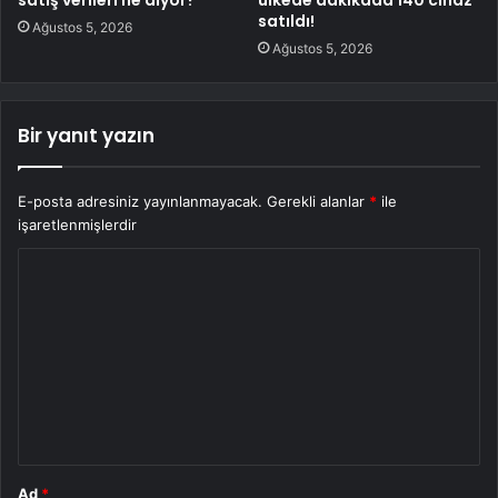
satış verileri ne diyor?
ülkede dakikada 140 cihaz
satıldı!
Ağustos 5, 2026
Ağustos 5, 2026
Bir yanıt yazın
E-posta adresiniz yayınlanmayacak.
Gerekli alanlar
*
ile
işaretlenmişlerdir
Y
o
r
u
m
*
Ad
*