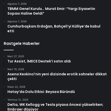
Ağustos 7, 2026
TBMM Genel Kurulu… Murat Emir: “Yargı Siyasetin
Sopası Haline Geldi”
Ağustos 7, 2026
Cumhurbaşkanı Erdoğan, Bahçeli’yi Külliye’de kabul
etti
Rastgele Haberler
Mart 27, 2025
Tur Assist, İMECE Destek’i satın aldı
Mart 19, 2026
Asena Keskinci’nin yeni dizisinde erotik sahneler dikkat
çekti
Nisan 22, 2026
Hatay’da Dolu Etkisi: Beyaza Büründü
Temmuz 12, 2025
Delta, WK Kellogg ve Tesla piyasa öncesi yükselirken;
Embraer düşüyor