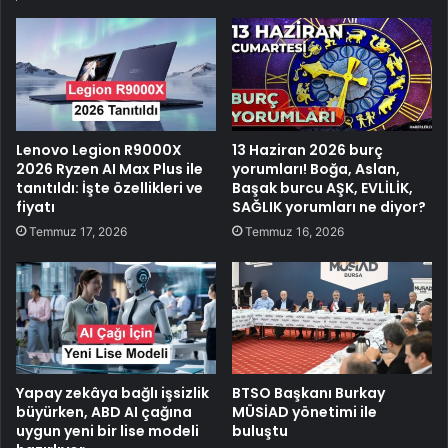
Lenovo Legion R9000X
13 Haziran 2026 burç
2026 Ryzen AI Max Plus ile
yorumları! Boğa, Aslan,
tanıtıldı: İşte özellikleri ve
Başak burcu AŞK, EVLİLİK,
fiyatı
SAĞLIK yorumları ne diyor?
Temmuz 17, 2026
Temmuz 16, 2026
Yapay zekâya bağlı işsizlik
BTSO Başkanı Burkay
büyürken, ABD AI çağına
MÜSİAD yönetimi ile
uygun yeni bir lise modeli
buluştu