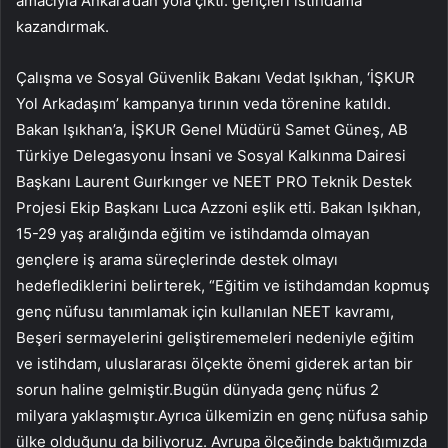
amacıyla Ankara’dan yola çıktı. gençleri istihdama
kazandırmak.
Çalışma ve Sosyal Güvenlik Bakanı Vedat Işıkhan, ‘İŞKUR
Yol Arkadaşım’ kampanya tırının veda törenine katıldı.
Bakan Işıkhan’a, İŞKUR Genel Müdürü Samet Güneş, AB
Türkiye Delegasyonu İnsani ve Sosyal Kalkınma Dairesi
Başkanı Laurent Guırkınger ve NEET PRO Teknik Destek
Projesi Ekip Başkanı Luca Azzoni eşlik etti. Bakan Işıkhan,
15-29 yaş aralığında eğitim ve istihdamda olmayan
gençlere iş arama süreçlerinde destek olmayı
hedeflediklerini belirterek, “Eğitim ve istihdamdan kopmuş
genç nüfusu tanımlamak için kullanılan NEET kavramı,
Beşeri sermayelerini geliştirememeleri nedeniyle eğitim
ve istihdam, uluslararası ölçekte önemi giderek artan bir
sorun haline gelmiştir.Bugün dünyada genç nüfus 2
milyara yaklaşmıştır.Ayrıca ülkemizin en genç nüfusa sahip
ülke olduğunu da biliyoruz. Avrupa ölçeğinde baktığımızda