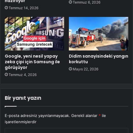
hazırlıyor
Temmuz 6, 2026
Temmuz 14, 2026
Google, yeni nesil yapay
Didim sanayisindeki yangın
zeka çipi için Samsung ile
korkuttu
görüşüyor
Mayıs 22, 2026
Temmuz 4, 2026
Bir yanıt yazın
E-posta adresiniz yayınlanmayacak.
Gerekli alanlar
*
ile
işaretlenmişlerdir
Y