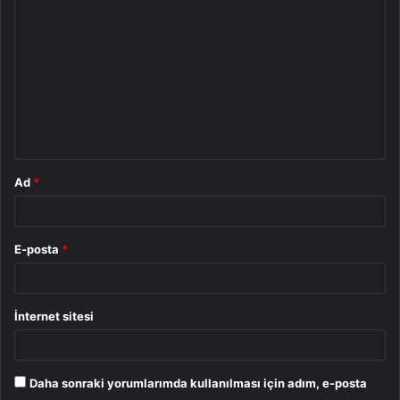
o
r
u
m
*
Ad
*
E-posta
*
İnternet sitesi
Daha sonraki yorumlarımda kullanılması için adım, e-posta