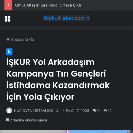
Umut Altaş’ın Ses Kaydı Ortaya Çıktı
Menü
Anasayfa
/
İş
İş
İŞKUR Yol Arkadaşım
Kampanya Tırı Gençleri
İstihdama Kazandırmak
İçin Yola Çıkıyor
NUR ÖVEN USTAALİOĞLU
Eylül 17, 2023
0
12
2 dakika okuma süresi