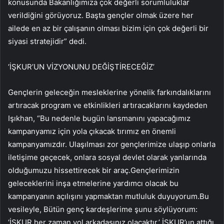
konusunda Bakanlığımıza çok değerli sorumluluklar
verildiğini görüyoruz. Başta gençler olmak üzere her
ailede en az bir çalışanın olması bizim için çok değerli bir
siyasi stratejidir” dedi.
‘İŞKUR’UN VİZYONUNU DEĞİŞTİRECEĞİZ’
Gençlerin geleceğin mesleklerine yönelik farkındalıklarını
artıracak program ve etkinlikleri artıracaklarını kaydeden
Işıkhan, “Bu nedenle bugün lansmanını yapacağımız
kampanyamız için yola çıkacak tırımız en önemli
kampanyamızdır. Ulaşılması zor gençlerimize ulaşıp onlarla
iletişime geçecek, onlara sosyal devlet olarak yanlarında
olduğumuzu hissettirecek bir araç.Gençlerimizin
geleceklerini inşa etmelerine yardımcı olacak bu
kampanyanın açılışını yapmaktan mutluluk duyuyorum.Bu
vesileyle, Bütün genç kardeşlerime şunu söylüyorum:
‘İŞKUR her zaman yol arkadaşınız olacaktır.’ İŞKUR’un attığı