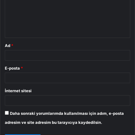
r
u
m
*
Ad
*
E-posta
*
İnternet sitesi
Daha sonraki yorumlarımda kullanılması için adım, e-posta
adresim ve site adresim bu tarayıcıya kaydedilsin.