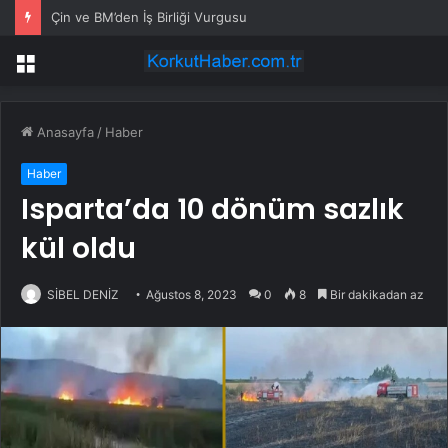
Çin ve BM’den İş Birliği Vurgusu
Menü
Anasayfa
/
Haber
Haber
Isparta’da 10 dönüm sazlık
kül oldu
SİBEL DENİZ
Ağustos 8, 2023
0
8
Bir dakikadan az