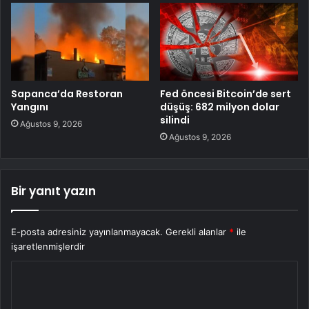
Sapanca’da Restoran
Fed öncesi Bitcoin’de sert
Yangını
düşüş: 682 milyon dolar
silindi
Ağustos 9, 2026
Ağustos 9, 2026
Bir yanıt yazın
E-posta adresiniz yayınlanmayacak.
Gerekli alanlar
*
ile
işaretlenmişlerdir
Y
o