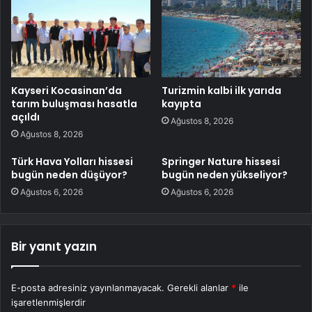
Kayseri Kocasinan’da
Turizmin kalbi ilk yarıda
tarım buluşması hasatla
kayıpta
açıldı
Ağustos 8, 2026
Ağustos 8, 2026
Türk Hava Yolları hissesi
Springer Nature hissesi
bugün neden düşüyor?
bugün neden yükseliyor?
Ağustos 6, 2026
Ağustos 6, 2026
Bir yanıt yazın
E-posta adresiniz yayınlanmayacak.
Gerekli alanlar
*
ile
işaretlenmişlerdir