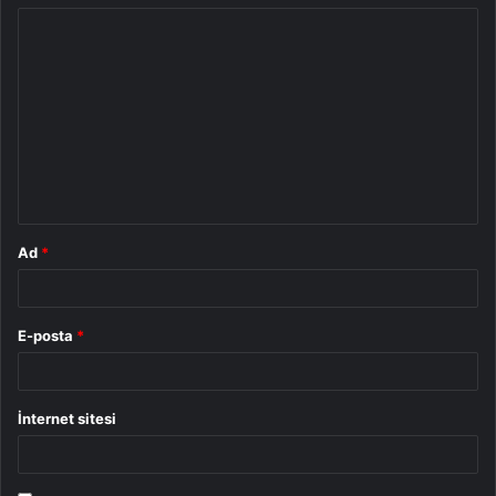
Y
o
r
u
m
*
Ad
*
E-posta
*
İnternet sitesi