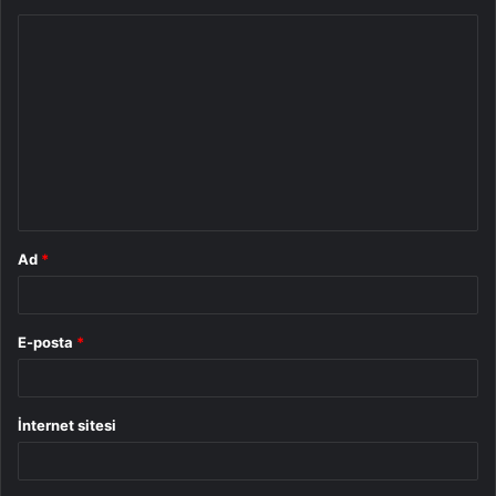
Y
o
r
u
m
*
Ad
*
E-posta
*
İnternet sitesi