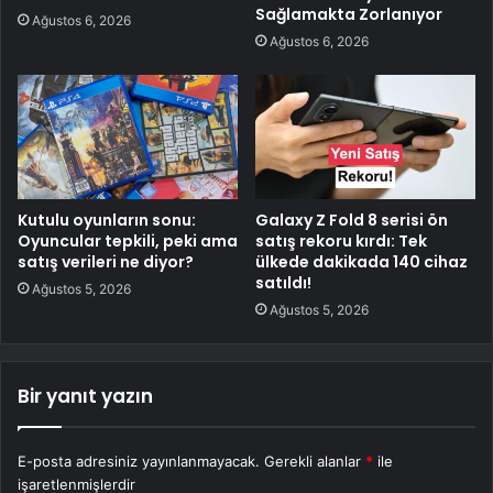
Sağlamakta Zorlanıyor
Ağustos 6, 2026
Ağustos 6, 2026
Kutulu oyunların sonu:
Galaxy Z Fold 8 serisi ön
Oyuncular tepkili, peki ama
satış rekoru kırdı: Tek
satış verileri ne diyor?
ülkede dakikada 140 cihaz
satıldı!
Ağustos 5, 2026
Ağustos 5, 2026
Bir yanıt yazın
E-posta adresiniz yayınlanmayacak.
Gerekli alanlar
*
ile
işaretlenmişlerdir