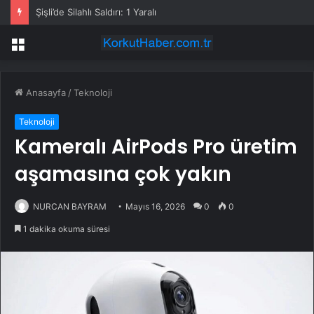
Şişli’de Silahlı Saldırı: 1 Yaralı
Menü
Anasayfa
/
Teknoloji
Teknoloji
Kameralı AirPods Pro üretim
aşamasına çok yakın
NURCAN BAYRAM
Mayıs 16, 2026
0
0
1 dakika okuma süresi