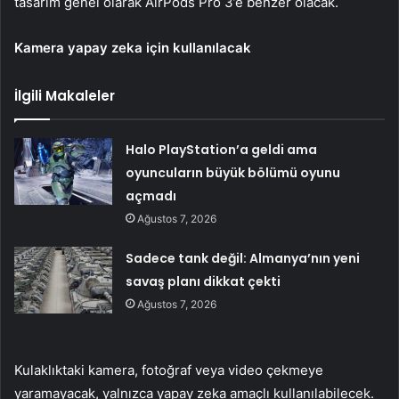
tasarım genel olarak AirPods Pro 3’e benzer olacak.
Kamera yapay zeka için kullanılacak
İlgili Makaleler
Halo PlayStation’a geldi ama
oyuncuların büyük bölümü oyunu
açmadı
Ağustos 7, 2026
Sadece tank değil: Almanya’nın yeni
savaş planı dikkat çekti
Ağustos 7, 2026
Kulaklıktaki kamera, fotoğraf veya video çekmeye
yaramayacak, yalnızca yapay zeka amaçlı kullanılabilecek.