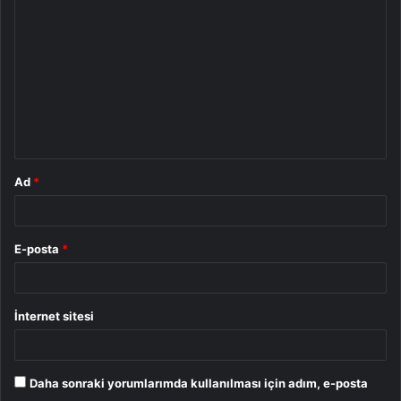
o
r
u
m
*
Ad
*
E-posta
*
İnternet sitesi
Daha sonraki yorumlarımda kullanılması için adım, e-posta