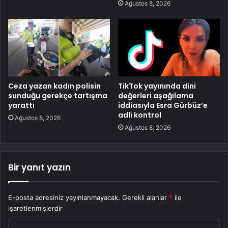
Ağustos 8, 2026
Ceza yazan kadın polisin
TikTok yayınında dini
sunduğu gerekçe tartışma
değerleri aşağılama
yarattı
iddiasıyla Esra Gürbüz’e
adli kontrol
Ağustos 8, 2026
Ağustos 8, 2026
Bir yanıt yazın
E-posta adresiniz yayınlanmayacak.
Gerekli alanlar
*
ile
işaretlenmişlerdir
Y