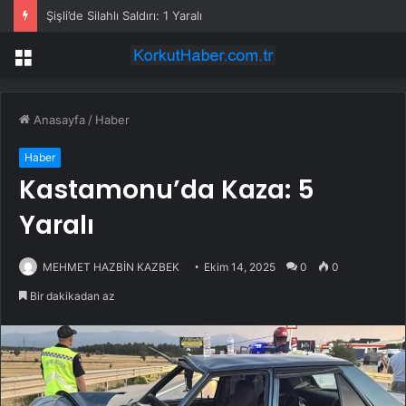
Şişli’de Silahlı Saldırı: 1 Yaralı
Menü
Anasayfa
/
Haber
Haber
Kastamonu’da Kaza: 5
Yaralı
MEHMET HAZBİN KAZBEK
Ekim 14, 2025
0
0
Bir dakikadan az