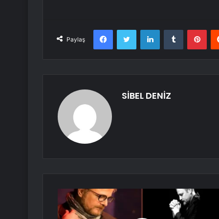
Facebook
Twitter
LinkedIn
Tumblr
Pint
Paylaş
SİBEL DENİZ