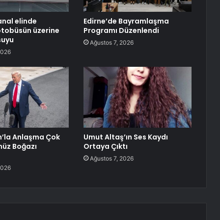
nal elinde
Edirne’de Bayramlaşma
otobüsün üzerine
Programı Düzenlendi
 suyu
Ağustos 7, 2026
2026
n’la Anlaşma Çok
Umut Altaş’ın Ses Kaydı
müz Boğazı
Ortaya Çıktı
Ağustos 7, 2026
2026