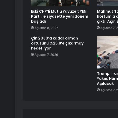
Eski CHP’li Mutlu Yavuzer: YENİ
Mahmut Ta
Parti ile siyasette yeni dönem
hortumla 
başladı
çıktı: Açın
Ağustos 8, 2026
Ağustos 7, 
Çin 2030’a kadar orman
örtüsünü %25,8’e çıkarmayı
hedefliyor
Ağustos 7, 2026
Trump: İra
Yakın, Hür
Açılacak
Ağustos 7, 