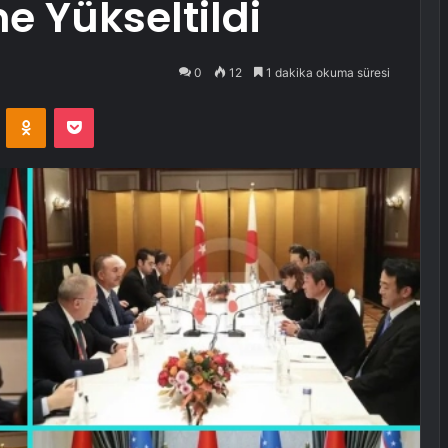
e Yükseltildi
0
12
1 dakika okuma süresi
VKontakte
Odnoklassniki
Pocket