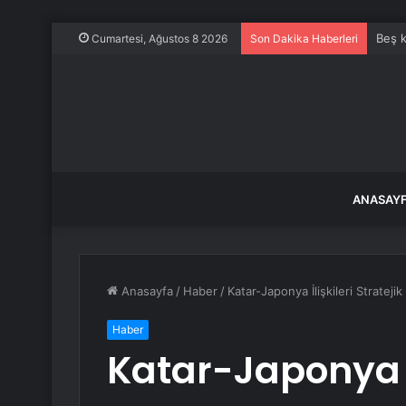
Beş k
Cumartesi, Ağustos 8 2026
Son Dakika Haberleri
ANASAY
Anasayfa
/
Haber
/
Katar-Japonya İlişkileri Strateji
Haber
Katar-Japonya İl