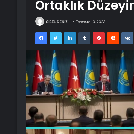
Ortaklık Düzeyin
SİBEL DENİZ
Temmuz 19, 2023
Facebook
Twitter
LinkedIn
Tumblr
Pinterest
Reddit