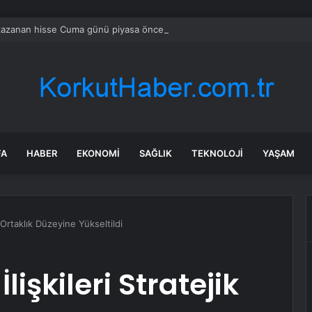
azanan hisse Cuma günü piyasa öncesi yükselişe liderlik etti
FA
HABER
EKONOMI
SAĞLIK
TEKNOLOJI
YAŞAM
k Ortaklık Düzeyine Yükseltildi
işkileri Stratejik