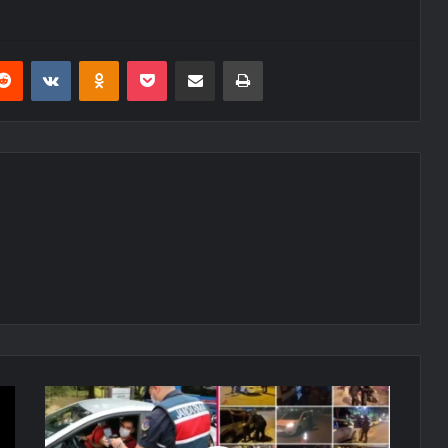
erest
Reddit
VKontakte
Odnoklassniki
Pocket
E-Posta ile paylaş
Yazdır