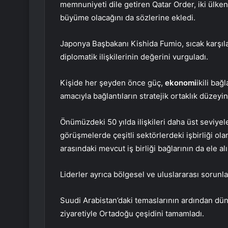
memnuniyeti dile getiren Qatar Order, iki ülke
büyüme olacağını da sözlerine ekledi.
Japonya Başbakanı Kishida Fumio, sıcak karşılam
diplomatik ilişkilerinin değerini vurguladı.
Kişide her şeyden önce güç,
ekonomi
ikili ba
amacıyla bağlantıların stratejik ortaklık düzey
Önümüzdeki 50 yılda ilişkileri daha üst seviyel
görüşmelerde çeşitli sektörlerdeki işbirliği ola
arasındaki mevcut iş birliği bağlarının da ele al
Liderler ayrıca bölgesel ve uluslararası sorunl
Suudi Arabistan’daki temaslarının ardından dü
ziyaretiyle Ortadoğu çeşidini tamamladı.