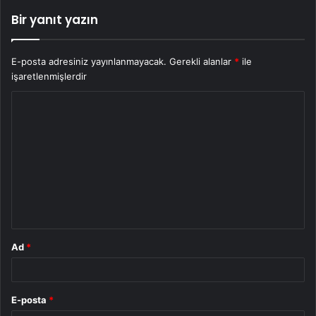
Bir yanıt yazın
E-posta adresiniz yayınlanmayacak.
Gerekli alanlar
*
ile
işaretlenmişlerdir
Y
o
r
u
m
*
Ad
*
E-posta
*