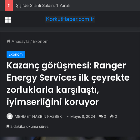
Şişli’de Silahlı Saldırı: 1 Yaralı
Menü
Anasayfa
/
Ekonomi
Ekonomi
Kazanç görüşmesi: Ranger
Energy Services ilk çeyrekte
zorluklarla karşılaştı,
iyimserliğini koruyor
MEHMET HAZBİN KAZBEK
Mayıs 8, 2024
0
0
2 dakika okuma süresi