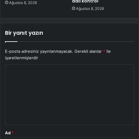
adli kontrol
Ağustos 8, 2026
Ağustos 8, 2026
Bir yanıt yazın
E-posta adresiniz yayınlanmayacak.
Gerekli alanlar
*
ile
işaretlenmişlerdir
Y
o
r
u
m
*
Ad
*