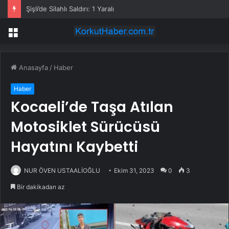
Şişli’de Silahlı Saldırı: 1 Yaralı
Menü
Anasayfa
/
Haber
Haber
Kocaeli’de Taşa Atılan
Motosiklet Sürücüsü
Hayatını Kaybetti
NUR ÖVEN USTAALİOĞLU
Ekim 31, 2023
0
3
Bir dakikadan az