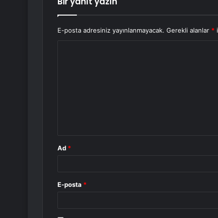
Bir yanıt yazın
E-posta adresiniz yayınlanmayacak.
Gerekli alanlar
*
i
Y
o
r
u
m
*
Ad
*
E-posta
*