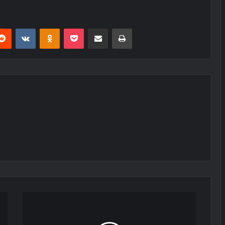
erest
Reddit
VKontakte
Odnoklassniki
Pocket
E-Posta ile paylaş
Yazdır