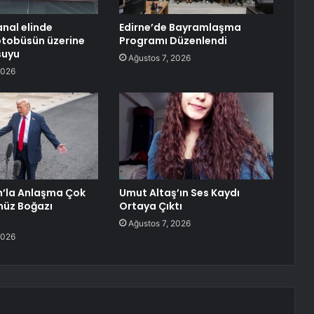
nal elinde
Edirne’de Bayramlaşma
otobüsün üzerine
Programı Düzenlendi
 suyu
Ağustos 7, 2026
2026
n’la Anlaşma Çok
Umut Altaş’ın Ses Kaydı
müz Boğazı
Ortaya Çıktı
Ağustos 7, 2026
2026