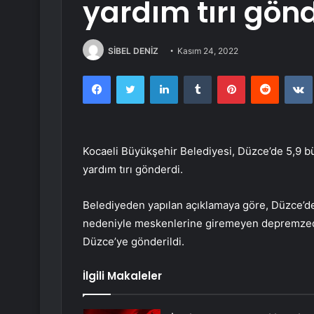
yardım tırı gönd
SİBEL DENİZ
Kasım 24, 2022
Facebook
Twitter
LinkedIn
Tumblr
Pinterest
Reddit
Kocaeli Büyükşehir Belediyesi, Düzce’de 5,9 
yardım tırı gönderdi.
Belediyeden yapılan açıklamaya göre, Düzce’dek
nedeniyle meskenlerine giremeyen depremzedele
Düzce’ye gönderildi.
İlgili Makaleler