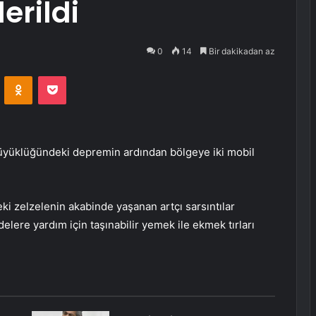
erildi
0
14
Bir dakikadan az
VKontakte
Odnoklassniki
Pocket
büyüklüğündeki depremin ardından bölgeye iki mobil
i zelzelenin akabinde yaşanan artçı sarsıntılar
re yardım için taşınabilir yemek ile ekmek tırları