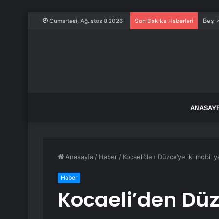
Beş k
Cumartesi, Ağustos 8 2026
Son Dakika Haberleri
ANASAY
Anasayfa
/
Haber
/
Kocaeli’den Düzce’ye iki mobil ya
Haber
Kocaeli’den Düz