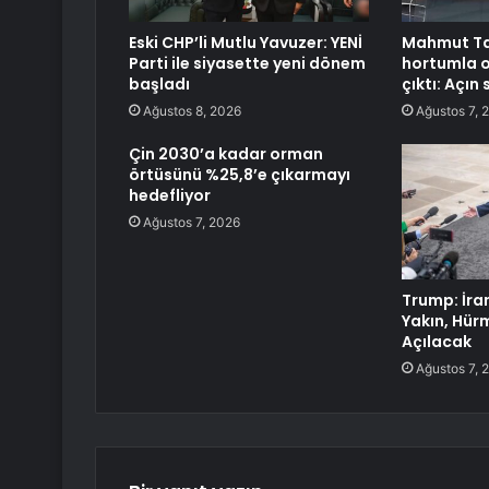
Eski CHP’li Mutlu Yavuzer: YENİ
Mahmut Ta
Parti ile siyasette yeni dönem
hortumla 
başladı
çıktı: Açın
Ağustos 8, 2026
Ağustos 7, 
Çin 2030’a kadar orman
örtüsünü %25,8’e çıkarmayı
hedefliyor
Ağustos 7, 2026
Trump: İra
Yakın, Hür
Açılacak
Ağustos 7, 