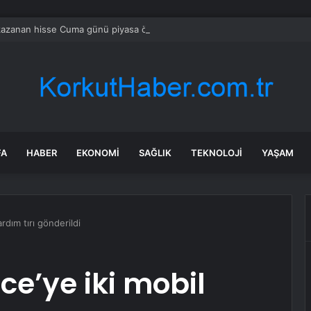
azanan hisse Cuma günü piyasa öncesi yükselişe liderlik etti
FA
HABER
EKONOMI
SAĞLIK
TEKNOLOJI
YAŞAM
rdım tırı gönderildi
ce’ye iki mobil