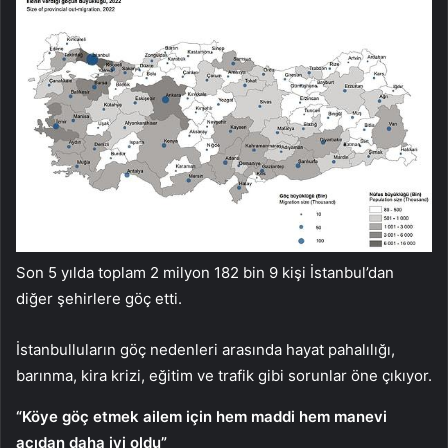
Son 5 yılda toplam 2 milyon 182 bin 9 kişi İstanbul’dan
diğer şehirlere göç etti.
İstanbulluların göç nedenleri arasında hayat pahalılığı,
barınma, kira krizi, eğitim ve trafik gibi sorunlar öne çıkıyor.
“Köye göç etmek ailem için hem maddi hem manevi
açıdan daha iyi oldu”