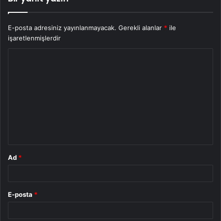
E-posta adresiniz yayınlanmayacak.
Gerekli alanlar
*
ile
işaretlenmişlerdir
Y
o
r
u
m
*
Ad
*
E-posta
*