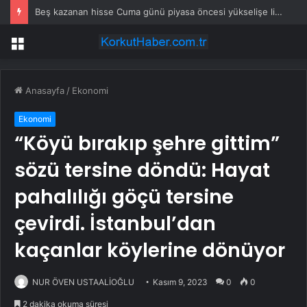
Beş kazanan hisse Cuma günü piyasa öncesi yükselişe liderlik etti
Menü
Anasayfa
/
Ekonomi
Ekonomi
“Köyü bırakıp şehre gittim”
sözü tersine döndü: Hayat
pahalılığı göçü tersine
çevirdi. İstanbul’dan
kaçanlar köylerine dönüyor
NUR ÖVEN USTAALİOĞLU
Kasım 9, 2023
0
0
2 dakika okuma süresi