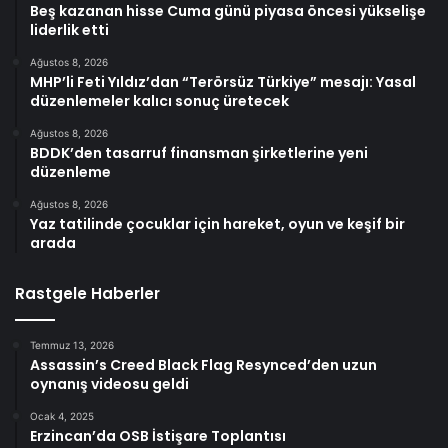
Beş kazanan hisse Cuma günü piyasa öncesi yükselişe
liderlik etti
Ağustos 8, 2026
MHP’li Feti Yıldız’dan “Terörsüz Türkiye” mesajı: Yasal
düzenlemeler kalıcı sonuç üretecek
Ağustos 8, 2026
BDDK’den tasarruf finansman şirketlerine yeni
düzenleme
Ağustos 8, 2026
Yaz tatilinde çocuklar için hareket, oyun ve keşif bir
arada
Rastgele Haberler
Temmuz 13, 2026
Assassin’s Creed Black Flag Resynced’den uzun
oynanış videosu geldi
Ocak 4, 2025
Erzincan’da OSB İstişare Toplantısı