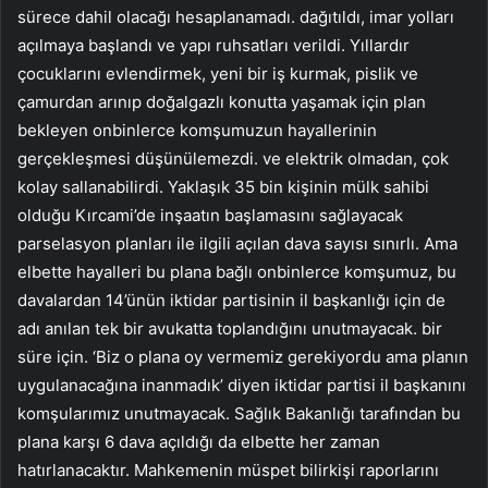
sürece dahil olacağı hesaplanamadı. dağıtıldı, imar yolları
açılmaya başlandı ve yapı ruhsatları verildi. Yıllardır
çocuklarını evlendirmek, yeni bir iş kurmak, pislik ve
çamurdan arınıp doğalgazlı konutta yaşamak için plan
bekleyen onbinlerce komşumuzun hayallerinin
gerçekleşmesi düşünülemezdi. ve elektrik olmadan, çok
kolay sallanabilirdi. Yaklaşık 35 bin kişinin mülk sahibi
olduğu Kırcami’de inşaatın başlamasını sağlayacak
parselasyon planları ile ilgili açılan dava sayısı sınırlı. Ama
elbette hayalleri bu plana bağlı onbinlerce komşumuz, bu
davalardan 14’ünün iktidar partisinin il başkanlığı için de
adı anılan tek bir avukatta toplandığını unutmayacak. bir
süre için. ‘Biz o plana oy vermemiz gerekiyordu ama planın
uygulanacağına inanmadık’ diyen iktidar partisi il başkanını
komşularımız unutmayacak. Sağlık Bakanlığı tarafından bu
plana karşı 6 dava açıldığı da elbette her zaman
hatırlanacaktır. Mahkemenin müspet bilirkişi raporlarını