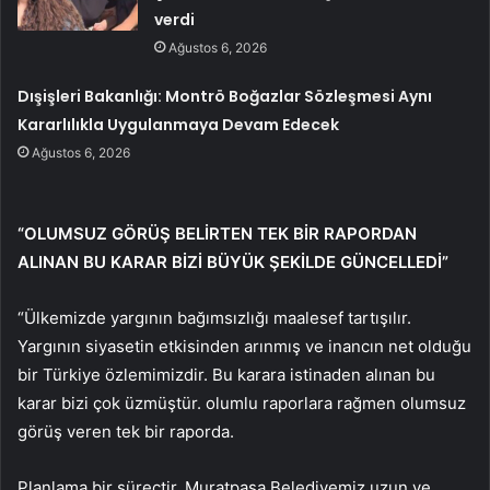
verdi
Ağustos 6, 2026
Dışişleri Bakanlığı: Montrö Boğazlar Sözleşmesi Aynı
Kararlılıkla Uygulanmaya Devam Edecek
Ağustos 6, 2026
“OLUMSUZ GÖRÜŞ BELİRTEN TEK BİR RAPORDAN
ALINAN BU KARAR BİZİ BÜYÜK ŞEKİLDE GÜNCELLEDİ”
“Ülkemizde yargının bağımsızlığı maalesef tartışılır.
Yargının siyasetin etkisinden arınmış ve inancın net olduğu
bir Türkiye özlemimizdir. Bu karara istinaden alınan bu
karar bizi çok üzmüştür. olumlu raporlara rağmen olumsuz
görüş veren tek bir raporda.
Planlama bir süreçtir. Muratpaşa Belediyemiz uzun ve