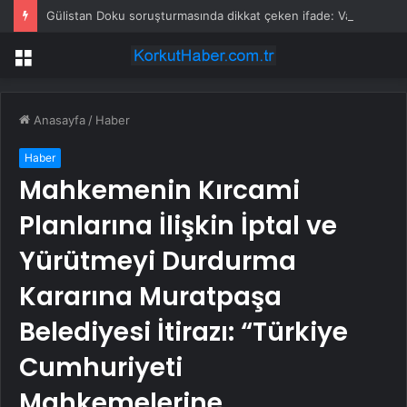
Gülistan Doku soruşturmasında dikkat çeken ifade: Valinin eşi bana 100 bin lira verdi
Menü
Anasayfa
/
Haber
Haber
Mahkemenin Kırcami
Planlarına İlişkin İptal ve
Yürütmeyi Durdurma
Kararına Muratpaşa
Belediyesi İtirazı: “Türkiye
Cumhuriyeti
Mahkemelerine…