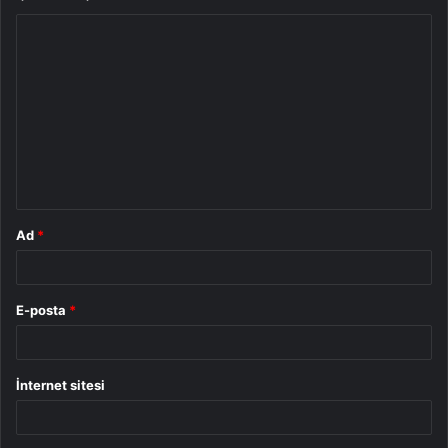
Y
o
r
u
m
*
Ad
*
E-posta
*
İnternet sitesi