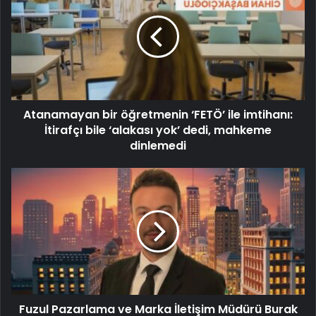
Atanamayan bir öğretmenin ‘FETÖ’ ile imtihanı:
İtirafçı bile ‘alakası yok’ dedi, mahkeme
dinlemedi
Fuzul Pazarlama ve Marka İletişim Müdürü Burak