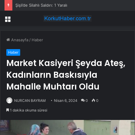
Şişli’de Silahlı Saldırı: 1 Yaralı
Menü
Anasayfa
/
Haber
Haber
Market Kasiyeri Şeyda Ateş,
Kadınların Baskısıyla
Mahalle Muhtarı Oldu
NURCAN BAYRAM
Nisan 6, 2024
0
0
1 dakika okuma süresi