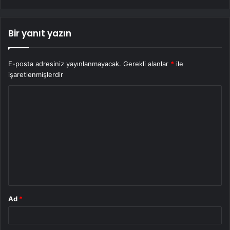
Bir yanıt yazın
E-posta adresiniz yayınlanmayacak.
Gerekli alanlar
*
ile
işaretlenmişlerdir
Y
o
r
u
m
*
Ad
*