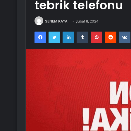
tebrik telefonu
SENEM KAYA
Şubat 8, 2024
Facebook
Twitter
LinkedIn
Tumblr
Pinterest
Reddit