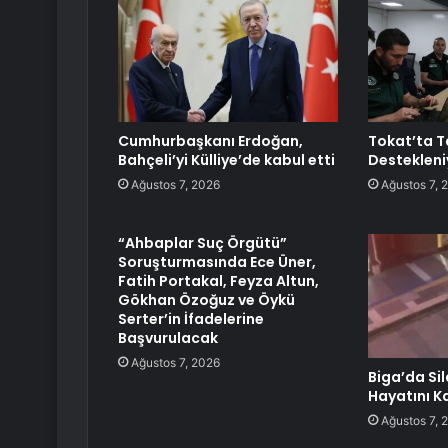
Cumhurbaşkanı Erdoğan,
Tokat’ta T
Bahçeli’yi Külliye’de kabul etti
Destekleni
Ağustos 7, 2026
Ağustos 7, 
“Ahbaplar Suç Örgütü”
Soruşturmasında Ece Üner,
Fatih Portakal, Feyza Altun,
Gökhan Özoğuz ve Öykü
Serter’in İfadelerine
Başvurulacak
Ağustos 7, 2026
Biga’da Sil
Hayatını K
Ağustos 7, 