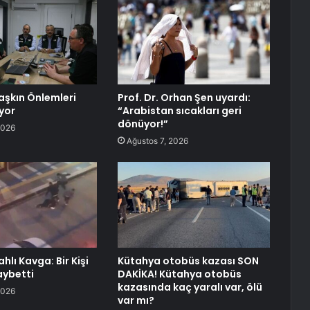
aşkın Önlemleri
Prof. Dr. Orhan Şen uyardı:
yor
“Arabistan sıcakları geri
dönüyor!”
2026
Ağustos 7, 2026
ahlı Kavga: Bir Kişi
Kütahya otobüs kazası SON
aybetti
DAKİKA! Kütahya otobüs
kazasında kaç yaralı var, ölü
2026
var mı?