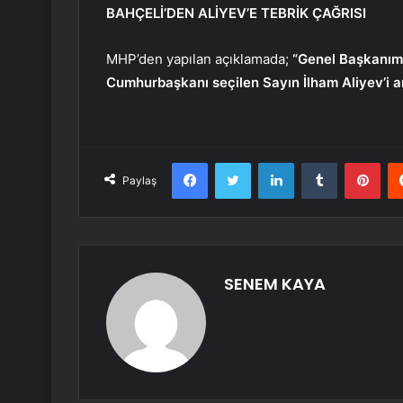
BAHÇELİ’DEN ALİYEV’E TEBRİK ÇAĞRISI
MHP’den yapılan açıklamada;
“Genel Başkanım
Cumhurbaşkanı seçilen Sayın İlham Aliyev’i ar
Facebook
Twitter
LinkedIn
Tumblr
Pint
Paylaş
SENEM KAYA