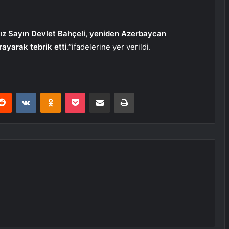
ız Sayın Devlet Bahçeli, yeniden Azerbaycan
ayarak tebrik etti.”
ifadelerine yer verildi.
erest
Reddit
VKontakte
Odnoklassniki
Pocket
E-Posta ile paylaş
Yazdır