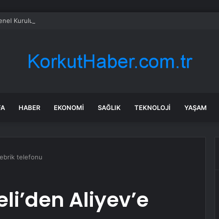
el Kurulu… Murat Emir: “Yargı Siyasetin Sopası Haline Geldi”
FA
HABER
EKONOMI
SAĞLIK
TEKNOLOJI
YAŞAM
tebrik telefonu
li’den Aliyev’e