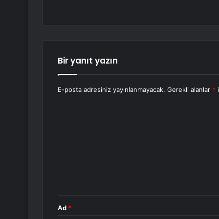
Bir yanıt yazın
E-posta adresiniz yayınlanmayacak.
Gerekli alanlar
*
i
Y
o
r
u
m
*
Ad
*