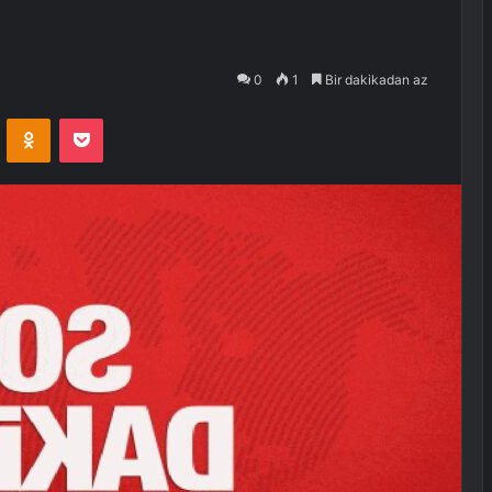
0
1
Bir dakikadan az
VKontakte
Odnoklassniki
Pocket