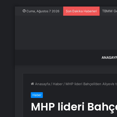
TBMM Gen
Cuma, Ağustos 7 2026
Son Dakika Haberleri
ANASAY
Anasayfa
/
Haber
/
MHP lideri Bahçeli’den Aliyev’e 
Haber
MHP lideri Bahçe