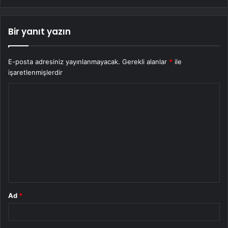
Bir yanıt yazın
E-posta adresiniz yayınlanmayacak.
Gerekli alanlar
*
ile
işaretlenmişlerdir
Y
o
r
u
m
*
Ad
*