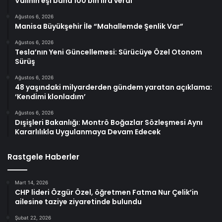
Valinin eşi bana 100 bin lira verdi
Ağustos 6, 2026
Manisa Büyükşehir İle “Mahallemde Şenlik Var”
Ağustos 6, 2026
Tesla’nın Yeni Güncellemesi: Sürücüye Özel Otonom
Sürüş
Ağustos 6, 2026
48 yaşındaki milyarderden gündem yaratan açıklama:
‘Kendimi klonladım’
Ağustos 6, 2026
Dışişleri Bakanlığı: Montrö Boğazlar Sözleşmesi Aynı
Kararlılıkla Uygulanmaya Devam Edecek
Rastgele Haberler
Mart 14, 2026
CHP lideri Özgür Özel, öğretmen Fatma Nur Çelik’in
ailesine taziye ziyaretinde bulundu
Şubat 22, 2026