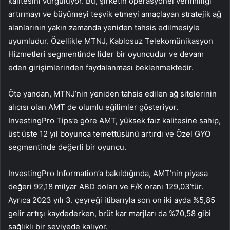
kalitesini vurguluyor. Bu, şirketin operasyonel verimliliği
artırmayı ve büyümeyi teşvik etmeyi amaçlayan stratejik ağ
alanlarının yakın zamanda yeniden tahsis edilmesiyle
uyumludur. Özellikle MTNJ, Kablosuz Telekomünikasyon
Hizmetleri segmentinde lider bir oyuncudur ve devam
eden girişimlerinden faydalanması beklenmektedir.
Öte yandan, MTNJ’nin yeniden tahsis edilen ağ sitelerinin
alıcısı olan AMT de olumlu eğilimler gösteriyor.
InvestingPro Tips’e göre AMT, yüksek faiz kalitesine sahip,
üst üste 12 yıl boyunca temettüsünü artırdı ve Özel GYO
segmentinde değerli bir oyuncu.
InvestingPro Information’a bakıldığında, AMT’nin piyasa
değeri 92,18 milyar ABD doları ve F/K oranı 129,03’tür.
Ayrıca 2023 yılı 3. çeyreği itibarıyla son on iki ayda %5,85
gelir artışı kaydederken, brüt kar marjları da %70,58 gibi
sağlıklı bir seviyede kalıyor.