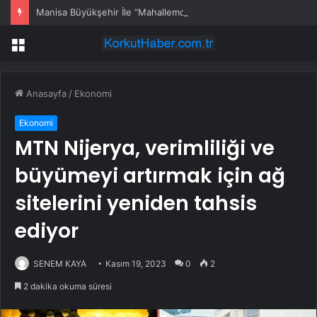
Manisa Büyükşehir İle “Mahallemde Şenlik Var”
Menü
Anasayfa
/
Ekonomi
Ekonomi
MTN Nijerya, verimliliği ve
büyümeyi artırmak için ağ
sitelerini yeniden tahsis
ediyor
SENEM KAYA
Kasım 19, 2023
0
2
2 dakika okuma süresi