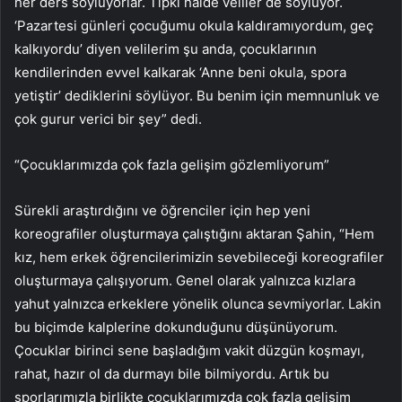
her ders söylüyorlar. Tıpkı halde veliler de söylüyor.
‘Pazartesi günleri çocuğumu okula kaldıramıyordum, geç
kalkıyordu’ diyen velilerim şu anda, çocuklarının
kendilerinden evvel kalkarak ‘Anne beni okula, spora
yetiştir’ dediklerini söylüyor. Bu benim için memnunluk ve
çok gurur verici bir şey” dedi.
“Çocuklarımızda çok fazla gelişim gözlemliyorum”
Sürekli araştırdığını ve öğrenciler için hep yeni
koreografiler oluşturmaya çalıştığını aktaran Şahin, “Hem
kız, hem erkek öğrencilerimizin sevebileceği koreografiler
oluşturmaya çalışıyorum. Genel olarak yalnızca kızlara
yahut yalnızca erkeklere yönelik olunca sevmiyorlar. Lakin
bu biçimde kalplerine dokunduğunu düşünüyorum.
Çocuklar birinci sene başladığım vakit düzgün koşmayı,
rahat, hazır ol da durmayı bile bilmiyordu. Artık bu
sporlarımızla birlikte çocuklarımızda çok fazla gelişim