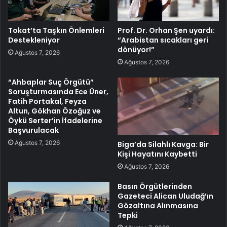
Tokat’ta Taşkın Önlemleri
Prof. Dr. Orhan Şen uyardı:
Destekleniyor
“Arabistan sıcakları geri
dönüyor!”
Ağustos 7, 2026
Ağustos 7, 2026
“Ahbaplar Suç Örgütü”
Soruşturmasında Ece Üner,
Fatih Portakal, Feyza
Altun, Gökhan Özoğuz ve
Öykü Serter’in İfadelerine
Başvurulacak
Ağustos 7, 2026
Biga’da Silahlı Kavga: Bir
Kişi Hayatını Kaybetti
Ağustos 7, 2026
Basın Örgütlerinden
Gazeteci Alican Uludağ’ın
Gözaltına Alınmasına
Tepki