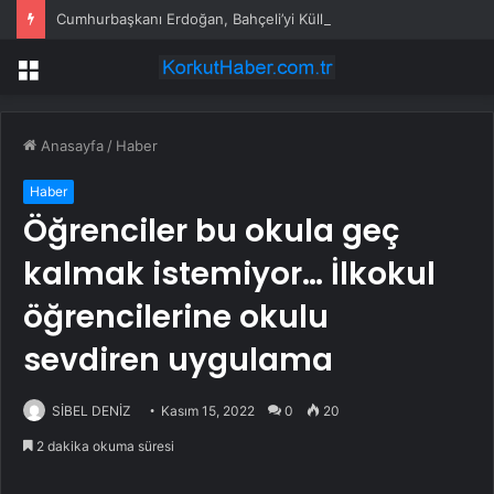
Cumhurbaşkanı Erdoğan, Bahçeli’yi Külliye’de kabul etti
Menü
Anasayfa
/
Haber
Haber
Öğrenciler bu okula geç
kalmak istemiyor… İlkokul
öğrencilerine okulu
sevdiren uygulama
SİBEL DENİZ
Kasım 15, 2022
0
20
2 dakika okuma süresi