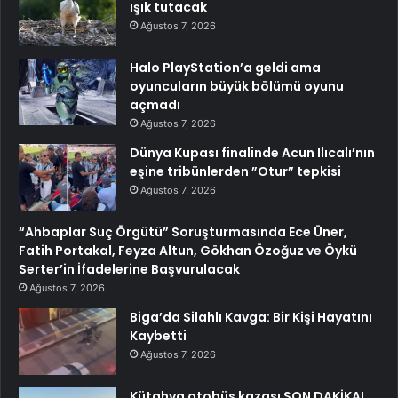
ışık tutacak
Ağustos 7, 2026
Halo PlayStation’a geldi ama
oyuncuların büyük bölümü oyunu
açmadı
Ağustos 7, 2026
Dünya Kupası finalinde Acun Ilıcalı’nın
eşine tribünlerden ”Otur” tepkisi
Ağustos 7, 2026
“Ahbaplar Suç Örgütü” Soruşturmasında Ece Üner,
Fatih Portakal, Feyza Altun, Gökhan Özoğuz ve Öykü
Serter’in İfadelerine Başvurulacak
Ağustos 7, 2026
Biga’da Silahlı Kavga: Bir Kişi Hayatını
Kaybetti
Ağustos 7, 2026
Kütahya otobüs kazası SON DAKİKA!