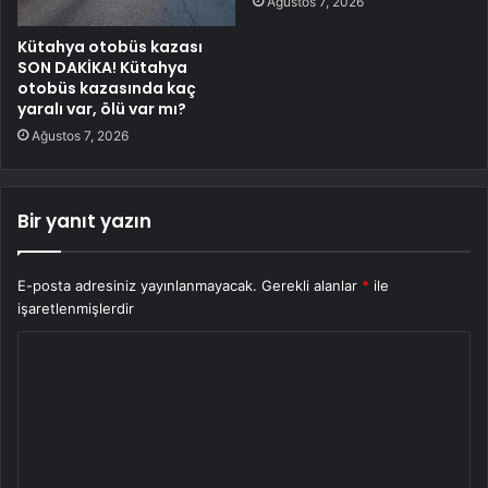
Ağustos 7, 2026
Kütahya otobüs kazası
SON DAKİKA! Kütahya
otobüs kazasında kaç
yaralı var, ölü var mı?
Ağustos 7, 2026
Bir yanıt yazın
E-posta adresiniz yayınlanmayacak.
Gerekli alanlar
*
ile
işaretlenmişlerdir
Y
o
r
u
m