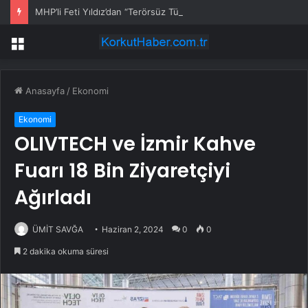
MHP’li Feti Yıldız’dan “Terörsüz Türkiye” mesajı: Yasal düzenlemeler kalıcı sonuç üretecek
Menü
Anasayfa
/
Ekonomi
Ekonomi
OLIVTECH ve İzmir Kahve
Fuarı 18 Bin Ziyaretçiyi
Ağırladı
ÜMİT SAVĞA
Haziran 2, 2024
0
0
2 dakika okuma süresi