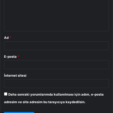
r
u
m
*
Ad
*
E-posta
*
İnternet sitesi
Daha sonraki yorumlarımda kullanılması için adım, e-posta
adresim ve site adresim bu tarayıcıya kaydedilsin.