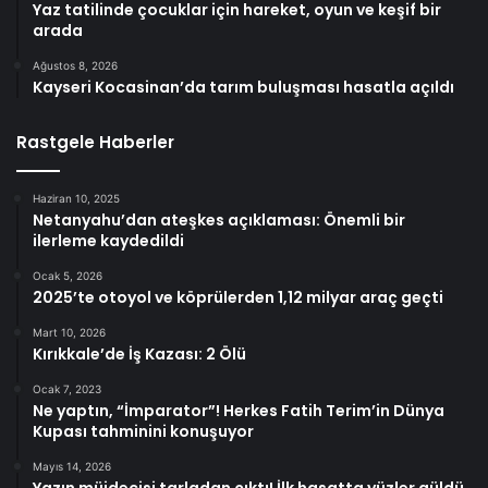
Yaz tatilinde çocuklar için hareket, oyun ve keşif bir
arada
Ağustos 8, 2026
Kayseri Kocasinan’da tarım buluşması hasatla açıldı
Rastgele Haberler
Haziran 10, 2025
Netanyahu’dan ateşkes açıklaması: Önemli bir
ilerleme kaydedildi
Ocak 5, 2026
2025’te otoyol ve köprülerden 1,12 milyar araç geçti
Mart 10, 2026
Kırıkkale’de İş Kazası: 2 Ölü
Ocak 7, 2023
Ne yaptın, “İmparator”! Herkes Fatih Terim’in Dünya
Kupası tahminini konuşuyor
Mayıs 14, 2026
Yazın müjdecisi tarladan çıktı! İlk hasatta yüzler güldü