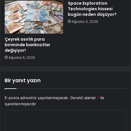
Space Exploration
Technologies hissesi
bugün neden düşüyor?
Ağustos 5, 2026
Çeyrek asırlık para
biriminde banknotlar
değişiyor!
Ağustos 6, 2026
Bir yanıt yazın
E-posta adresiniz yayınlanmayacak.
Gerekli alanlar
*
ile
işaretlenmişlerdir
Y
o