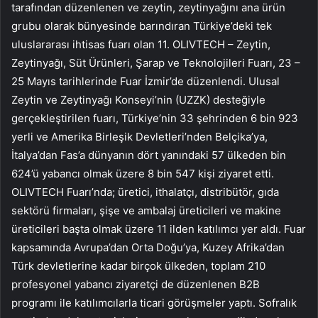
tarafından düzenlenen ve zeytin, zeytinyağını ana ürün
grubu olarak bünyesinde barındıran Türkiye’deki tek
uluslararası ihtisas fuarı olan 11. OLIVTECH – Zeytin,
Zeytinyağı, Süt Ürünleri, Şarap ve Teknolojileri Fuarı, 23 –
25 Mayıs tarihlerinde Fuar İzmir’de düzenlendi. Ulusal
Zeytin ve Zeytinyağı Konseyi’nin (UZZK) desteğiyle
gerçekleştirilen fuarı, Türkiye’nin 33 şehrinden 6 bin 923
yerli ve Amerika Birleşik Devletleri’nden Belçika’ya,
İtalya’dan Fas’a dünyanın dört yanındaki 57 ülkeden bin
624’ü yabancı olmak üzere 8 bin 547 kişi ziyaret etti.
OLIVTECH Fuarı’nda; üretici, ithalatçı, distribütör, gıda
sektörü firmaları, şişe ve ambalaj üreticileri ve makine
üreticileri başta olmak üzere 11 ilden katılımcı yer aldı. Fuar
kapsamında Avrupa’dan Orta Doğu’ya, Kuzey Afrika’dan
Türk devletlerine kadar birçok ülkeden, toplam 210
profesyonel yabancı ziyaretçi de düzenlenen B2B
programı ile katılımcılarla ticari görüşmeler yaptı. Sofralık