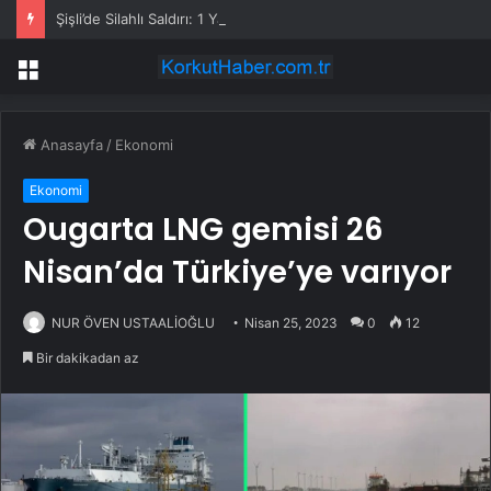
Şişli’de Silahlı Saldırı: 1 Yaralı
Menü
Anasayfa
/
Ekonomi
Ekonomi
Ougarta LNG gemisi 26
Nisan’da Türkiye’ye varıyor
NUR ÖVEN USTAALİOĞLU
Nisan 25, 2023
0
12
Bir dakikadan az