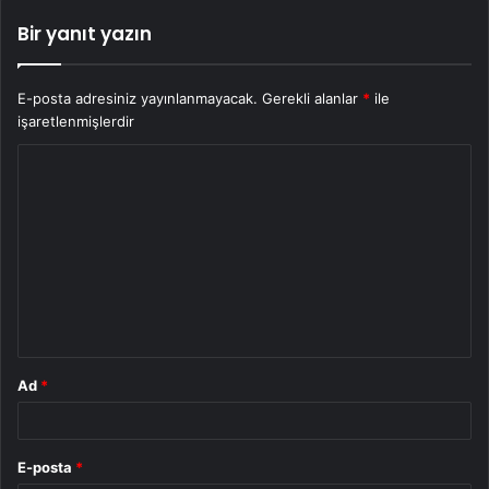
Bir yanıt yazın
E-posta adresiniz yayınlanmayacak.
Gerekli alanlar
*
ile
işaretlenmişlerdir
Y
o
r
u
m
*
Ad
*
E-posta
*