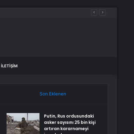
İLETIŞIM
Son Eklenen
Putin, Rus ordusundaki
asker sayısını 25 bin kişi
artıran kararnameyi