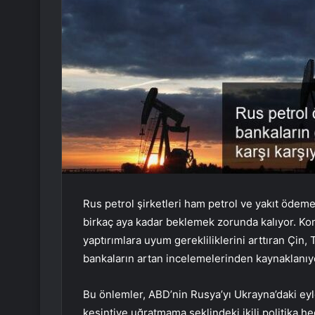
Rus petrol şirketleri ham petrol ve yakıt ödeme
birkaç aya kadar beklemek zorunda kalıyor. Kon
yaptırımlara uyum gerekliliklerini arttıran Çin, 
bankaların artan incelemelerinden kaynaklanıy
Bu önlemler, ABD’nin Rusya’yı Ukrayna’daki eyl
kesintiye uğratmama şeklindeki ikili politika hed