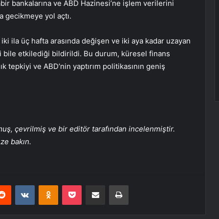
r bankalarına ve ABD Hazinesi’ne işlem verilerini
a gecikmeye yol açtı.
iki ila üç hafta arasında değişen ve iki aya kadar uzayan
ile etkilediği bildirildi. Bu durum, küresel finans
ık tepkiyi ve ABD’nin yaptırım politikasının geniş
, çevrilmiş ve bir editör tarafından incelenmiştir.
üze bakın.
erest
Reddit
VKontakte
Odnoklassniki
Pocket
E-Posta ile paylaş
Yazdır