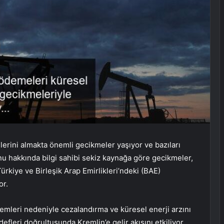
lerini almakta önemli gecikmeler yaşıyor ve bazıları
u hakkında bilgi sahibi sekiz kaynağa göre gecikmeler,
Türkiye ve Birleşik Arap Emirlikleri’ndeki (BAE)
or.
emleri nedeniyle cezalandırma ve küresel enerji arzını
efleri doğrultusunda Kremlin’e gelir akışını etkiliyor.