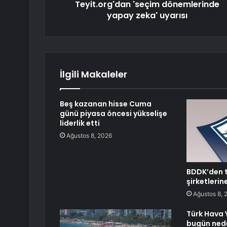
Teyit.org'dan 'seçim dönemlerinde
yapay zeka' uyarısı
İlgili Makaleler
Beş kazanan hisse Cuma
günü piyasa öncesi yükselişe
liderlik etti
Ağustos 8, 2026
BDDK’den 
şirketleri
Ağustos 8, 
Türk Hava Y
bugün ned