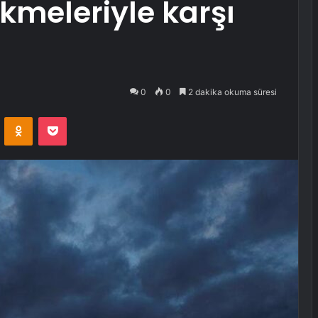
kmeleriyle karşı
0
0
2 dakika okuma süresi
VKontakte
Odnoklassniki
Pocket