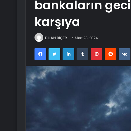
bankaların geci
karşıya
DİLAN BİÇER
Mart 28, 2024
Facebook
Twitter
LinkedIn
Tumblr
Pinterest
Reddit