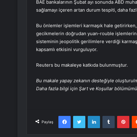
BAE bankalarının Şubat ayı sonunda ABD muhabi
sağlamayı içeren artan durum tespiti, daha fazl
Bu önlemler işlemleri karmaşık hale getirirken, 
gecikmelerin doğrudan yuan-rouble işlemlerini b
sisteminin jeopolitik gerilimlere verdiği karmaş
kapsamlı etkisini vurguluyor.
Reuters bu makaleye katkıda bulunmuştur.
Bu makale yapay zekanın desteğiyle oluşturulmuş
Daha fazla bilgi için Şart ve Koşullar bölümüm
Facebook
Twitter
LinkedIn
Tumblr
Pint
Paylaş