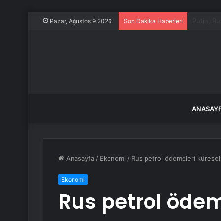
Şişli’de Si
Pazar, Ağustos 9 2026
Son Dakika Haberleri
ANASAY
Anasayfa
/
Ekonomi
/
Rus petrol ödemeleri küresel 
Ekonomi
Rus petrol ödem