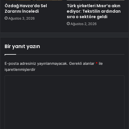
Özdağ Havza’da Sel
Türk şirketleri Mısır’a akın
Zararını İnceledi
ediyor: Tekstilin ardından
sıra o sektöre geldi
Ağustos 3, 2026
Ağustos 2, 2026
Bir yanıt yazın
E-posta adresiniz yayınlanmayacak.
Gerekli alanlar
*
ile
işaretlenmişlerdir
Y
o
r
u
m
*