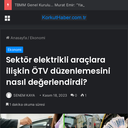
TBMM Genel Kurulu… Murat Emir: “Yargı Siyasetin Sopası Haline Geldi”
Menü
Anasayfa
/
Ekonomi
Ekonomi
Sektör elektrikli araçlara
ilişkin ÖTV düzenlemesini
nasıl değerlendirdi?
SENEM KAYA
Kasım 18, 2023
0
1
1 dakika okuma süresi