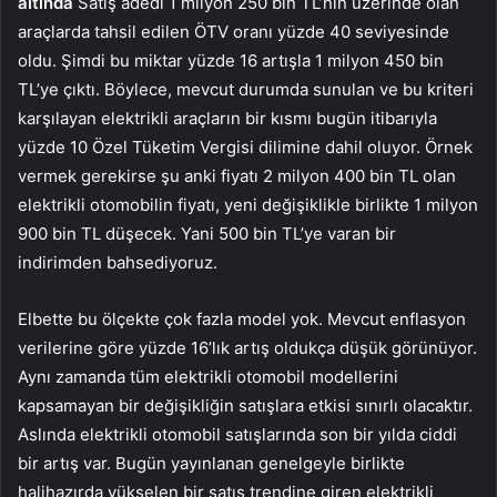
altında
Satış adedi 1 milyon 250 bin TL’nin üzerinde olan
araçlarda tahsil edilen ÖTV oranı yüzde 40 seviyesinde
oldu. Şimdi bu miktar yüzde 16 artışla 1 milyon 450 bin
TL’ye çıktı. Böylece, mevcut durumda sunulan ve bu kriteri
karşılayan elektrikli araçların bir kısmı bugün itibarıyla
yüzde 10 Özel Tüketim Vergisi dilimine dahil oluyor. Örnek
vermek gerekirse şu anki fiyatı 2 milyon 400 bin TL olan
elektrikli otomobilin fiyatı, yeni değişiklikle birlikte 1 milyon
900 bin TL düşecek. Yani 500 bin TL’ye varan bir
indirimden bahsediyoruz.
Elbette bu ölçekte çok fazla model yok. Mevcut enflasyon
verilerine göre yüzde 16’lık artış oldukça düşük görünüyor.
Aynı zamanda tüm elektrikli otomobil modellerini
kapsamayan bir değişikliğin satışlara etkisi sınırlı olacaktır.
Aslında elektrikli otomobil satışlarında son bir yılda ciddi
bir artış var. Bugün yayınlanan genelgeyle birlikte
halihazırda yükselen bir satış trendine giren elektrikli