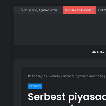
Manis
Perşembe, Ağustos 6 2026
Son Dakika Haberleri
ANASAY
Anasayfa
/
Ekonomi
/
Serbest piyasada döviz açılış 
Ekonomi
Serbest piyasad