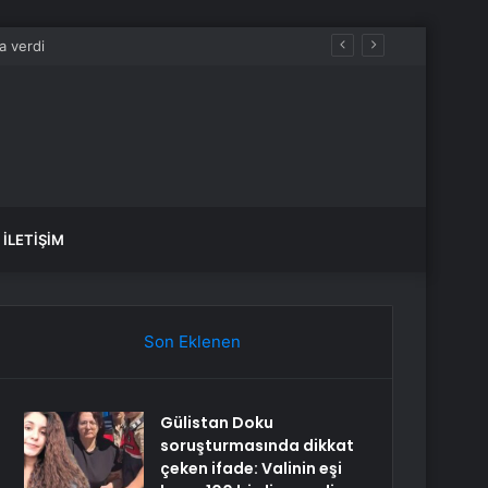
İLETIŞIM
Son Eklenen
Gülistan Doku
soruşturmasında dikkat
çeken ifade: Valinin eşi