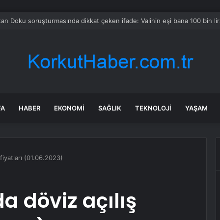
a Büyükşehir İle “Mahallemde Şenlik Var”
FA
HABER
EKONOMI
SAĞLIK
TEKNOLOJI
YAŞAM
fiyatları (01.06.2023)
a döviz açılış