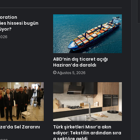
oration
es hissesi bugün
üyor?
2026
ABD’nin dış ticaret açığı
Haziran’da daraldı
Ağustos 5, 2026
a’da Sel Zararını
Türk şirketleri Mısır’a akın
ediyor: Tekstilin ardından sıra
o sektöre geldi