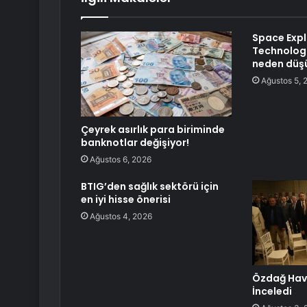
Space Expl
Technologi
neden düş
Ağustos 5, 
Çeyrek asırlık para biriminde
banknotlar değişiyor!
Ağustos 6, 2026
BTIG’den sağlık sektörü için
en iyi hisse önerisi
Ağustos 4, 2026
Özdağ Havz
İnceledi