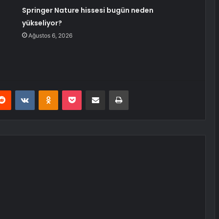
Springer Nature hissesi bugün neden
yükseliyor?
Ağustos 6, 2026
erest
Reddit
VKontakte
Odnoklassniki
Pocket
E-Posta ile paylaş
Yazdır