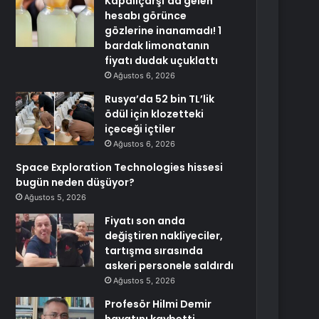
Kapalıçarşı’da gelen
hesabı görünce
gözlerine inanamadı! 1
bardak limonatanın
fiyatı dudak uçuklattı
Ağustos 6, 2026
Rusya’da 52 bin TL’lik
ödül için klozetteki
içeceği içtiler
Ağustos 6, 2026
Space Exploration Technologies hissesi
bugün neden düşüyor?
Ağustos 5, 2026
Fiyatı son anda
değiştiren nakliyeciler,
tartışma sırasında
askeri personele saldırdı
Ağustos 5, 2026
Profesör Hilmi Demir