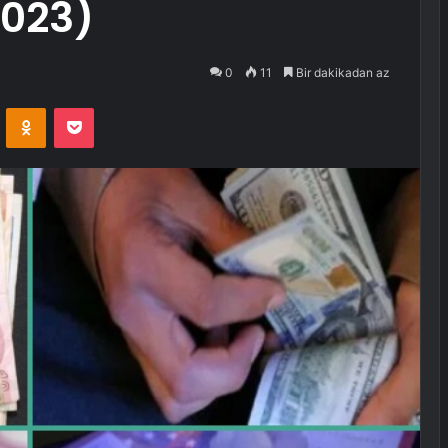
2023)
0
11
Bir dakikadan az
VKontakte
Odnoklassniki
Pocket