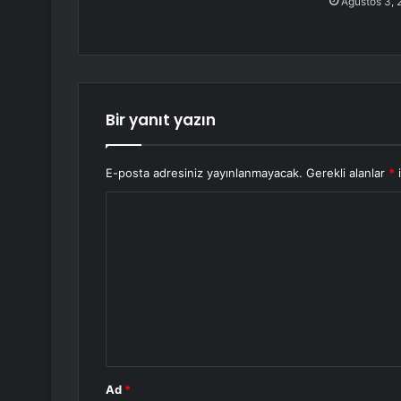
Ağustos 3, 
Bir yanıt yazın
E-posta adresiniz yayınlanmayacak.
Gerekli alanlar
*
i
Y
o
r
u
m
*
Ad
*