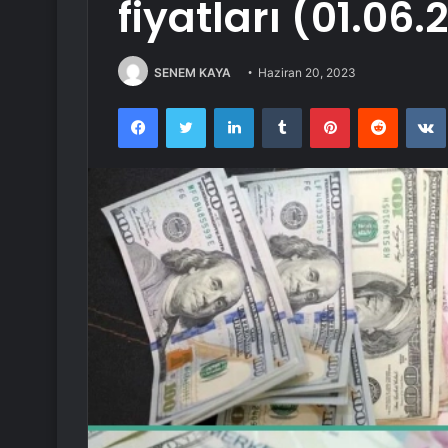
fiyatları (01.06.
SENEM KAYA
Haziran 20, 2023
Facebook
Twitter
LinkedIn
Tumblr
Pinterest
Reddit