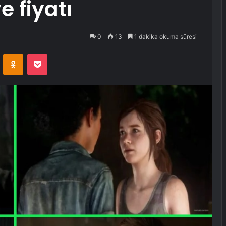
ve fiyatı
0
13
1 dakika okuma süresi
VKontakte
Odnoklassniki
Pocket