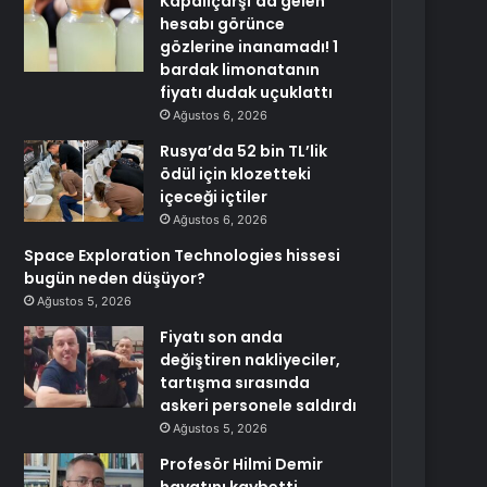
Kapalıçarşı’da gelen
hesabı görünce
gözlerine inanamadı! 1
bardak limonatanın
fiyatı dudak uçuklattı
Ağustos 6, 2026
Rusya’da 52 bin TL’lik
ödül için klozetteki
içeceği içtiler
Ağustos 6, 2026
Space Exploration Technologies hissesi
bugün neden düşüyor?
Ağustos 5, 2026
Fiyatı son anda
değiştiren nakliyeciler,
tartışma sırasında
askeri personele saldırdı
Ağustos 5, 2026
Profesör Hilmi Demir