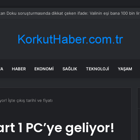
a Büyükşehir İle “Mahallemde Şenlik Var”
FA
HABER
EKONOMI
SAĞLIK
TEKNOLOJI
YAŞAM
r! İşte çıkış tarihi ve fiyatı
rt 1 PC’ye geliyor!