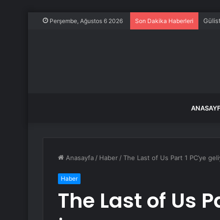
Manis
Perşembe, Ağustos 6 2026
Son Dakika Haberleri
ANASAY
Anasayfa
/
Haber
/
The Last of Us Part 1 PC’ye geliyo
Haber
The Last of Us Pa