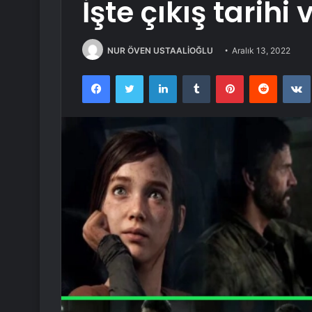
İşte çıkış tarihi 
NUR ÖVEN USTAALİOĞLU
Aralık 13, 2022
Facebook
Twitter
LinkedIn
Tumblr
Pinterest
Reddit