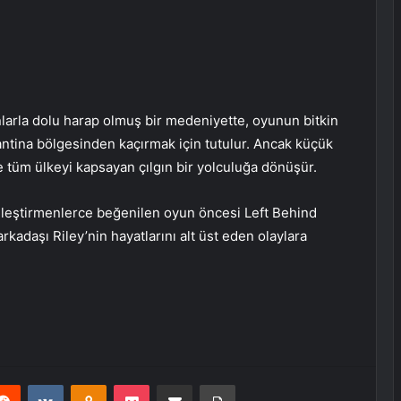
larla dolu harap olmuş bir medeniyette, oyunun bitkin
rantina bölgesinden kaçırmak için tutulur. Ancak küçük
e tüm ülkeyi kapsayan çılgın bir yolculuğa dönüşür.
leştirmenlerce beğenilen oyun öncesi Left Behind
rkadaşı Riley’nin hayatlarını alt üst eden olaylara
erest
Reddit
VKontakte
Odnoklassniki
Pocket
E-Posta ile paylaş
Yazdır