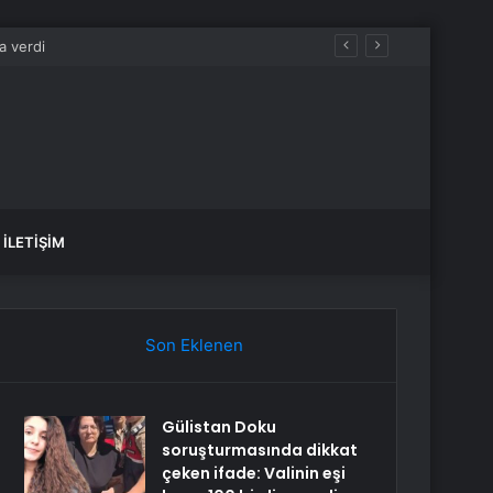
İLETIŞIM
Son Eklenen
Gülistan Doku
soruşturmasında dikkat
çeken ifade: Valinin eşi