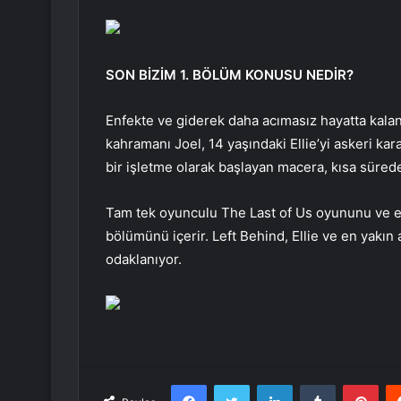
SON BİZİM 1. BÖLÜM KONUSU NEDİR?
Enfekte ve giderek daha acımasız hayatta kalan
kahramanı Joel, 14 yaşındaki Ellie’yi askeri ka
bir işletme olarak başlayan macera, kısa süred
Tam tek oyunculu The Last of Us oyununu ve e
bölümünü içerir. Left Behind, Ellie ve en yakın a
odaklanıyor.
Facebook
Twitter
LinkedIn
Tumblr
Pint