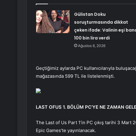
Gülistan Doku
soruşturmasında dikkat
çeken ifade: Valinin eşi ban
100 bin lira verdi
Ağustos 6, 2026
Geçtiğimiz aylarda PC kullanıcılarıyla buluşaca
mağazasında 599 TL ile listelenmişti.
LAST OFUS 1. BÖLÜM PC’YE NE ZAMAN GEL
The Last of Us Part 1’in PC çıkış tarihi 3 Mart 
Epic Games’te yayınlanacak.