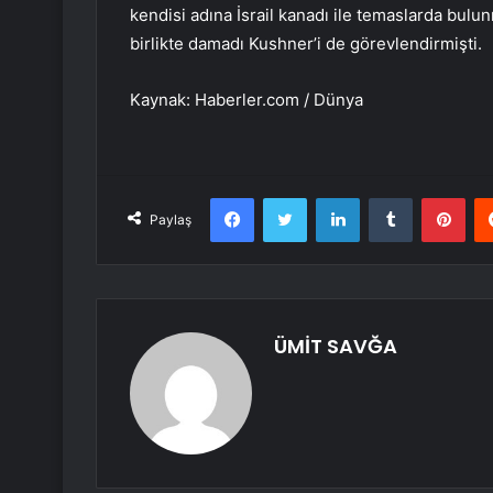
kendisi adına İsrail kanadı ile temaslarda bulu
birlikte damadı Kushner’i de görevlendirmişti.
Kaynak: Haberler.com / Dünya
Facebook
Twitter
LinkedIn
Tumblr
Pint
Paylaş
ÜMİT SAVĞA