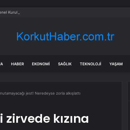
el Kurulu… Murat Emir: “Yargı Siyasetin Sopası Haline Geldi”
FA
HABER
EKONOMI
SAĞLIK
TEKNOLOJI
YAŞAM
unutamayacağı jest! Neredeyse zorla alkışlattı
 zirvede kızına