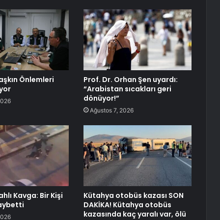
aşkın Önlemleri
Prof. Dr. Orhan Şen uyardı:
yor
“Arabistan sıcakları geri
dönüyor!”
2026
Ağustos 7, 2026
ahlı Kavga: Bir Kişi
Kütahya otobüs kazası SON
aybetti
DAKİKA! Kütahya otobüs
kazasında kaç yaralı var, ölü
2026