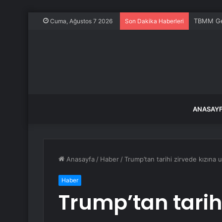
TBMM Gen
Cuma, Ağustos 7 2026
Son Dakika Haberleri
ANASAY
Anasayfa
/
Haber
/
Trump’tan tarihi zirvede kızına 
Haber
Trump’tan tarihi