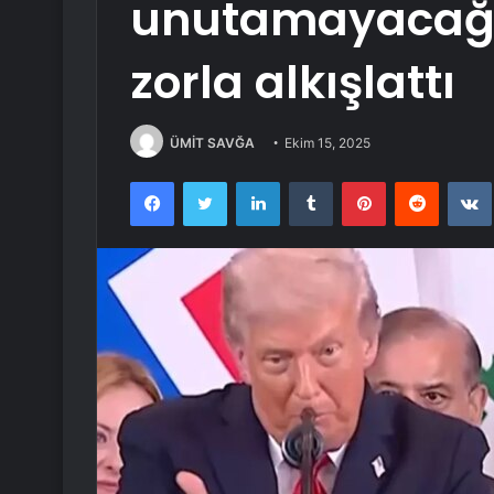
unutamayacağı 
zorla alkışlattı
ÜMİT SAVĞA
Ekim 15, 2025
Facebook
Twitter
LinkedIn
Tumblr
Pinterest
Reddit