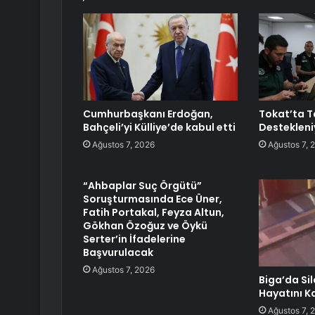
Cumhurbaşkanı Erdoğan,
Tokat’ta T
Bahçeli’yi Külliye’de kabul etti
Destekleni
Ağustos 7, 2026
Ağustos 7, 
“Ahbaplar Suç Örgütü”
Soruşturmasında Ece Üner,
Fatih Portakal, Feyza Altun,
Gökhan Özoğuz ve Öykü
Serter’in İfadelerine
Başvurulacak
Ağustos 7, 2026
Biga’da Sil
Hayatını K
Ağustos 7, 