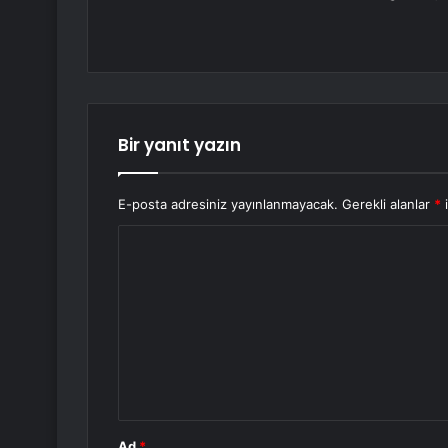
Bir yanıt yazın
E-posta adresiniz yayınlanmayacak.
Gerekli alanlar
*
i
Y
o
r
u
m
*
Ad
*