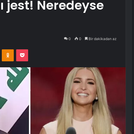
jest! Neredeyse
0
0
Bir dakikadan az
VKontakte
Odnoklassniki
Pocket