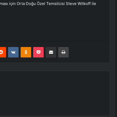
nması için Orta Doğu Özel Temsilcisi Steve Witkoff ile
erest
Reddit
VKontakte
Odnoklassniki
Pocket
E-Posta ile paylaş
Yazdır