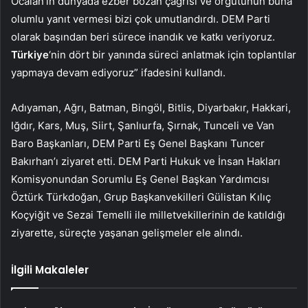
Öcalan’ın dünyada ezber bozan çağrısı ve örgütünün buna
olumlu yanıt vermesi bizi çok umutlandırdı. DEM Parti
olarak başından beri sürece inandık ve katkı veriyoruz.
Türkiye
‘nin dört bir yanında süreci anlatmak için toplantılar
yapmaya devam ediyoruz” ifadesini kullandı.
Adıyaman, Ağrı, Batman, Bingöl, Bitlis, Diyarbakır, Hakkari,
Iğdır, Kars, Muş, Siirt, Şanlıurfa, Şırnak, Tunceli ve Van
Baro Başkanları, DEM Parti Eş Genel Başkanı Tuncer
Bakırhan’ı ziyaret etti. DEM Parti Hukuk ve İnsan Hakları
Komisyonundan Sorumlu Eş Genel Başkan Yardımcısı
Öztürk Türkdoğan, Grup Başkanvekilleri Gülistan Kılıç
Koçyiğit ve Sezai Temelli ile milletvekillerinin de katıldığı
ziyarette, süreçte yaşanan gelişmeler ele alındı.
İlgili Makaleler