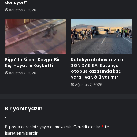
dönüyor!”
Ağustos 7, 2026
Biga’da Silahlı Kavga: Bir
Kütahya otobüs kazası
Kişi Hayatını Kaybetti
SON DAKİKA! Kütahya
otobüs kazasında kaç
Ağustos 7, 2026
yaralı var, ölü var mı?
Ağustos 7, 2026
Bir yanıt yazın
E-posta adresiniz yayınlanmayacak.
Gerekli alanlar
*
ile
işaretlenmişlerdir