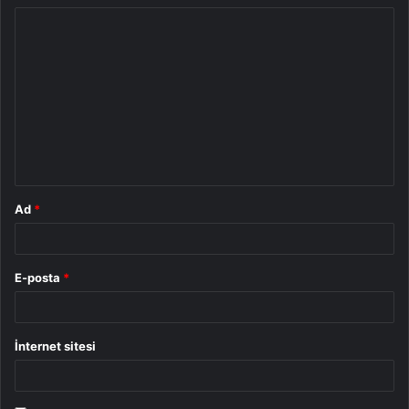
Y
o
r
u
m
*
Ad
*
E-posta
*
İnternet sitesi