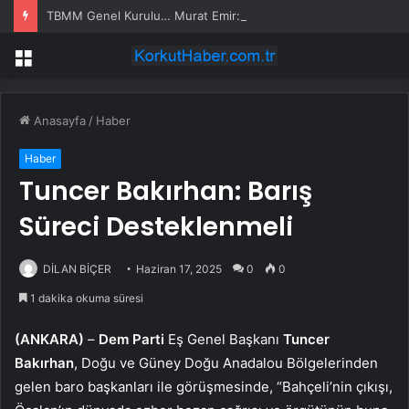
TBMM Genel Kurulu… Murat Emir: “Yargı Siyasetin Sopası Haline Geldi”
Menü
Anasayfa
/
Haber
Haber
Tuncer Bakırhan: Barış
Süreci Desteklenmeli
DİLAN BİÇER
Haziran 17, 2025
0
0
1 dakika okuma süresi
(ANKARA)
–
Dem Parti
Eş Genel Başkanı
Tuncer
Bakırhan
, Doğu ve Güney Doğu Anadalou Bölgelerinden
gelen baro başkanları ile görüşmesinde, “Bahçeli’nin çıkışı,