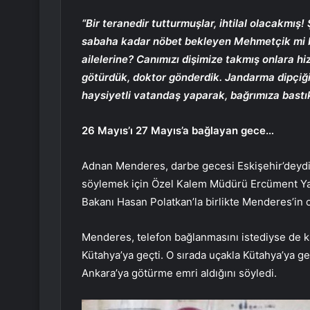
“Bir teranedir tutturmuşlar, ihtilal olacakmı
sabaha kadar nöbet bekleyen Mehmetçik mi b
ailelerine? Canımızı dişimize takmış onlara hi
götürdük, doktor gönderdik. Jandarma dipçiği
haysiyetli vatandaş yaparak, bağrımıza bastık
26 Mayıs’ı 27 Mayıs’a bağlayan gece…
Adnan Menderes, darbe gecesi Eskişehir’deydi.
söylemek için Özel Kalem Müdürü Ercüment Yav
Bakanı Hasan Polatkan’la birlikte Menderes’in o
Menderes, telefon bağlanmasını istediyse de 
Kütahya’ya geçti. O sırada uçakla Kütahya’ya g
Ankara’ya götürme emri aldığını söyledi.