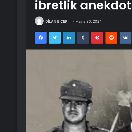
ibretlik anekdot
DİLAN BİÇER
Mayıs 30, 2024
Facebook
Twitter
LinkedIn
Tumblr
Pinterest
Reddit