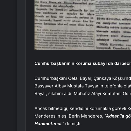
Cumhurbaşkanının koruma subayı da darbeci
Cumhurbaşkanı Celal Bayar, Çankaya Köşkü’ndey
Başyaver Albay Mustafa Tayyar’ın telefonla olağ
Bayar, silahını aldı, Muhafız Alayı Komutanı Os
Ancak bilmediği, kendisini korumakla görevli K
Menderes’in eşi Berin Menderes,
“Adnan’la gö
Hanımefendi.”
demişti.