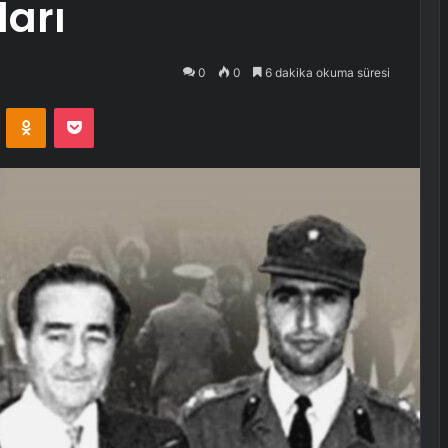
ları
0
0
6 dakika okuma süresi
VKontakte
Odnoklassniki
Pocket