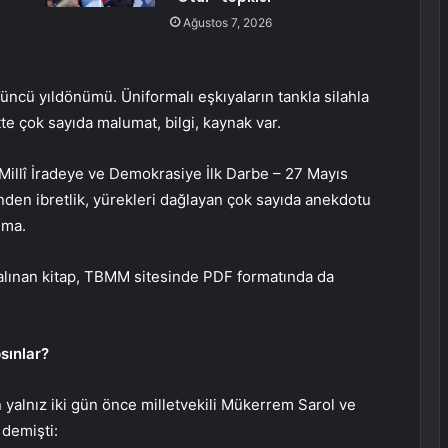
Ağustos 7, 2026
ncü yıldönümü. Üniformalı eşkıyaların tankla silahla
tte çok sayıda malumat, bilgi, kaynak var.
“Millî İradeye ve Demokrasiye İlk Darbe – 27 Mayıs
rinden ibretlik, yürekleri dağlayan çok sayıda anekdotu
şma.
 alınan kitap, TBMM sitesinde PDF formatında da
sınlar?
lnız iki gün önce milletvekili Mükerrem Sarol ve
 demişti: