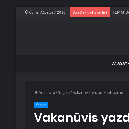
TBMM Gen
Cuma, Ağustos 7 2026
Son Dakika Haberleri
ANASAY
Anasayfa
/
Yaşam
/
Vakanüvis yazdı: Kanlı darbenin 
Yaşam
Vakanüvis yazdı