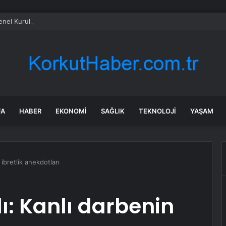
el Kurulu… Murat Emir: “Yargı Siyasetin Sopası Haline Geldi”
FA
HABER
EKONOMI
SAĞLIK
TEKNOLOJI
YAŞAM
ibretlik anekdotları
: Kanlı darbenin