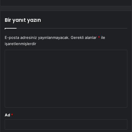
Bir yanıt yazın
E-posta adresiniz yayınlanmayacak.
Gerekli alanlar
*
ile
işaretlenmişlerdir
Y
o
r
u
m
*
Ad
*