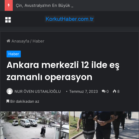
Çin, Avustralya’nın En Büyük Araç Tedarikçisi Oldu
Menü
Anasayfa
/
Haber
Haber
Ankara merkezli 12 ilde eş
zamanlı operasyon
NUR ÖVEN USTAALİOĞLU
Temmuz 7, 2023
0
8
Bir dakikadan az