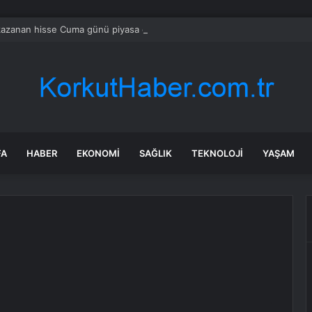
azanan hisse Cuma günü piyasa öncesi yükselişe liderlik etti
FA
HABER
EKONOMI
SAĞLIK
TEKNOLOJI
YAŞAM