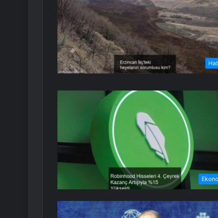
Ha
Ekon