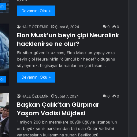
omi
Devamını Oku »
HALE ÖZDEMİR
Şubat 8, 2024
0
0
Elon Musk’un beyin çipi Neuralink
hacklenirse ne olur?
Bir siber güvenlik uzmanı, Elon Musk'un yapay zeka
beyin çipi Neuralink'in "ölümcül bir hedef" olduğunu
söyleyerek, bilgisayar korsanlarının çipi takan…
Devamını Oku »
oji
HALE ÖZDEMİR
Şubat 7, 2024
0
0
Başkan Çalık’tan Gürpınar
Yaşam Vadisi Müjdesi
1 milyon 200 bin metrekare büyüklüğüyle İstanbul'un
en büyük şehir parklarından biri olan Ömür Vadisi'ni
vatandaşların kullanımına sunan Beylikdüzü