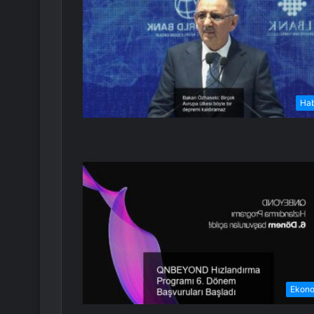
Ha
Ekon