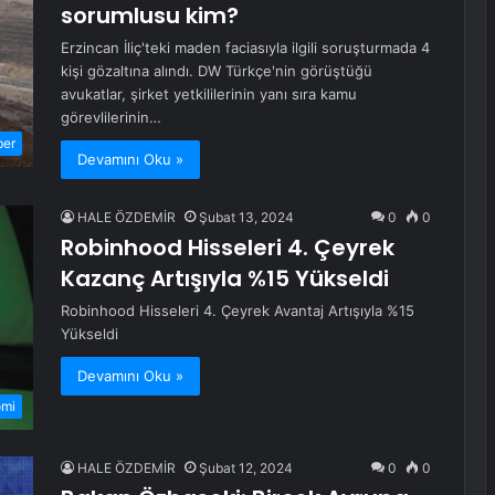
sorumlusu kim?
Erzincan İliç'teki maden faciasıyla ilgili soruşturmada 4
kişi gözaltına alındı. DW Türkçe'nin görüştüğü
avukatlar, şirket yetkililerinin yanı sıra kamu
görevlilerinin…
ber
Devamını Oku »
HALE ÖZDEMİR
Şubat 13, 2024
0
0
Robinhood Hisseleri 4. Çeyrek
Kazanç Artışıyla %15 Yükseldi
Robinhood Hisseleri 4. Çeyrek Avantaj Artışıyla %15
Yükseldi
Devamını Oku »
omi
HALE ÖZDEMİR
Şubat 12, 2024
0
0