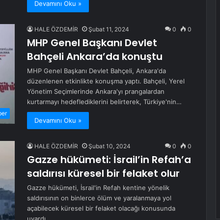
Devamını Oku »
HALE ÖZDEMİR
Şubat 11, 2024
0
0
MHP Genel Başkanı Devlet
Bahçeli Ankara’da konuştu
MHP Genel Başkanı Devlet Bahçeli, Ankara'da
düzenlenen etkinlikte konuşma yaptı. Bahçeli, Yerel
Yönetim Seçimlerinde Ankara'yı prangalardan
kurtarmayı hedeflediklerini belirterek, Türkiye'nin…
ber
Devamını Oku »
HALE ÖZDEMİR
Şubat 10, 2024
0
0
Gazze hükümeti: İsrail’in Refah’a
saldırısı küresel bir felaket olur
Gazze hükümeti, İsrail'in Refah kentine yönelik
saldırısının on binlerce ölüm ve yaralanmaya yol
açabilecek küresel bir felaket olacağı konusunda
uyardı.