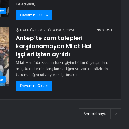
Belediyesi,…
ber
Devamını Oku »
HALE ÖZDEMİR
Şubat 7, 2024
0
1
Antep’te zam talepleri
karşılanamayan Milat Halı
işçileri işten ayrıldı
Milat Halı fabrikasının hazır giyim bölümü çalışanları,
artış taleplerinin karşılanmadığını ve verilen sözlerin
tutulmadığını söyleyerek işi bıraktı.
ber
Devamını Oku »
Sonraki sayfa