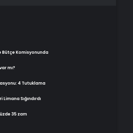
ve Bütçe Komisyonunda
 var mı?
rasyonu: 4 Tutuklama
ri Limana Sığındırdı
yüzde 35 zam