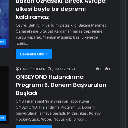
Bakan Özhaseki: Birçok Avrupa
ülkesi böyle bir depremi
kaldıramaz
Çevre, Şehircilik ve İklim Değişikliği Bakanı Mehmet
Özhaseki ise 6 Şubat Kahramanmaraş depremine
vurgu yaparak, "Temsil ettiğimiz bazı ülkelerde
ber
'Emin…
Devamını Oku »
HALE ÖZDEMİR
Şubat 12, 2024
0
0
QNBEYOND Hızlandırma
Programı 6. Dönem Başvuruları
Başladı
QNB Finansbank'ın inovasyon laboratuvarı
QNBEYOND, Hızlandırma Programı 6. Dönem
başvurularını almaya başladı. Midas, ikas, KolayBi,
omi
HockeyStack, Wope, Novus gibi birçok…