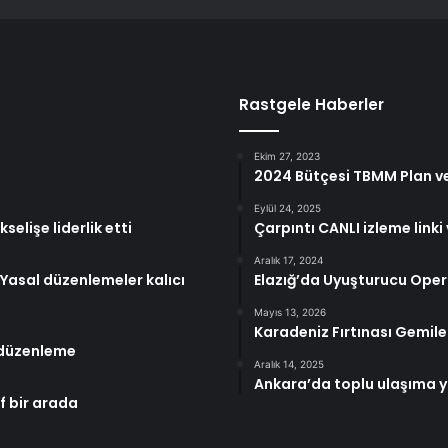
Rastgele Haberler
Ekim 27, 2023
2024 Bütçesi TBMM Plan 
Eylül 24, 2025
lişe liderlik etti
Çarpıntı CANLI izleme linki
Aralık 17, 2024
: Yasal düzenlemeler kalıcı
Elazığ’da Uyuşturucu Ope
Mayıs 13, 2026
Karadeniz Fırtınası Gemile
 düzenleme
Aralık 14, 2025
Ankara’da toplu ulaşıma 
if bir arada