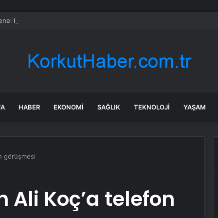
el Kurulu… Murat Emir: “Yargı Siyasetin Sopası Haline Geldi”
FA
HABER
EKONOMI
SAĞLIK
TEKNOLOJI
YAŞAM
fon görüşmesi
n Ali Koç’a telefon