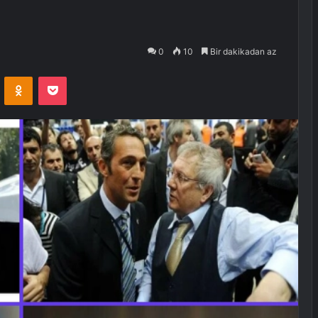
0
10
Bir dakikadan az
VKontakte
Odnoklassniki
Pocket