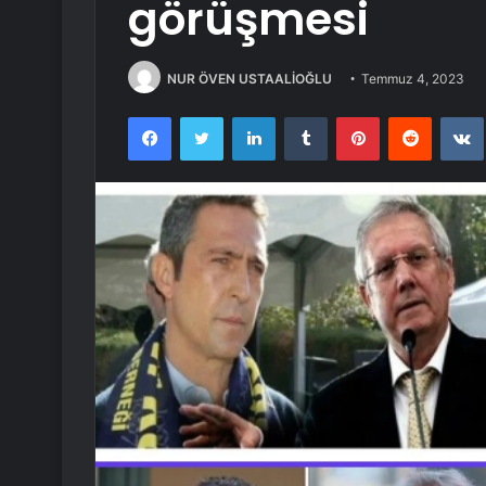
görüşmesi
NUR ÖVEN USTAALİOĞLU
Temmuz 4, 2023
Facebook
Twitter
LinkedIn
Tumblr
Pinterest
Reddit