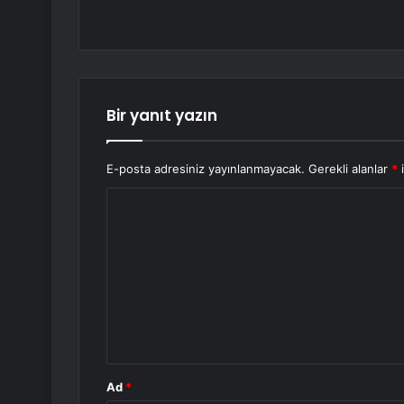
Bir yanıt yazın
E-posta adresiniz yayınlanmayacak.
Gerekli alanlar
*
i
Y
o
r
u
m
*
Ad
*