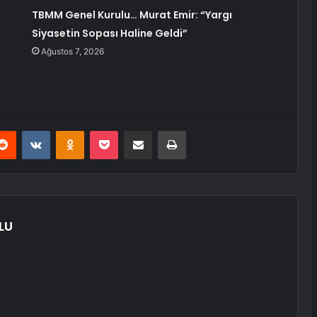
TBMM Genel Kurulu… Murat Emir: “Yargı
Siyasetin Sopası Haline Geldi”
Ağustos 7, 2026
erest
Reddit
VKontakte
Odnoklassniki
Pocket
E-Posta ile paylaş
Yazdır
LU