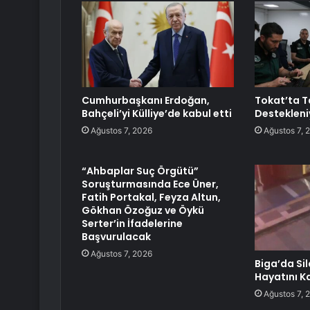
Cumhurbaşkanı Erdoğan,
Tokat’ta T
Bahçeli’yi Külliye’de kabul etti
Destekleni
Ağustos 7, 2026
Ağustos 7, 
“Ahbaplar Suç Örgütü”
Soruşturmasında Ece Üner,
Fatih Portakal, Feyza Altun,
Gökhan Özoğuz ve Öykü
Serter’in İfadelerine
Başvurulacak
Ağustos 7, 2026
Biga’da Sil
Hayatını K
Ağustos 7, 