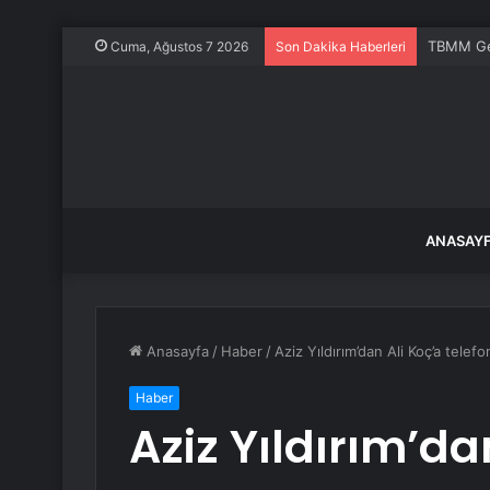
TBMM Gen
Cuma, Ağustos 7 2026
Son Dakika Haberleri
ANASAY
Anasayfa
/
Haber
/
Aziz Yıldırım’dan Ali Koç’a tele
Haber
Aziz Yıldırım’da