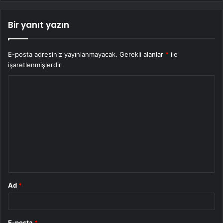
Bir yanıt yazın
E-posta adresiniz yayınlanmayacak.
Gerekli alanlar
*
ile
işaretlenmişlerdir
Y
o
r
u
m
*
Ad
*
E-posta
*