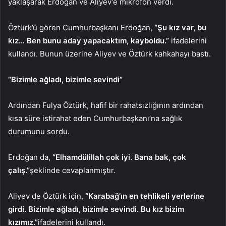
yaklaşarak Erdoğan ve Aliyev’e mikrofon verdi.
Öztürk’ü gören Cumhurbaşkanı Erdoğan,
“Şu kız var, bu
kız… Ben bunu aday yapacaktım, kayboldu.”
ifadelerini
kullandı. Bunun üzerine Aliyev ve Öztürk kahkahayı bastı.
“Bizimle ağladı, bizimle sevindi”
Ardından Fulya Öztürk, hafif bir rahatsızlığının ardından
kısa süre istirahat eden Cumhurbaşkanı’na sağlık
durumunu sordu.
Erdoğan da,
“Elhamdülillah çok iyi. Bana bak, çok
çalış.”
şeklinde cevaplanmıştır.
Aliyev de Öztürk için,
“Karabağ’ın en tehlikeli yerlerine
girdi. Bizimle ağladı, bizimle sevindi. Bu kız bizim
kızımız.”
ifadelerini kullandı.