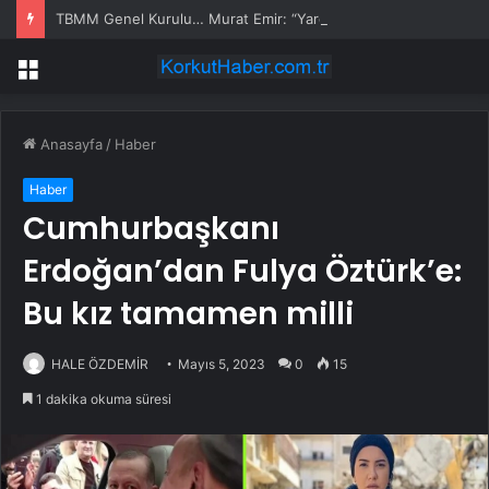
TBMM Genel Kurulu… Murat Emir: “Yargı Siyasetin Sopası Haline Geldi”
Menü
Anasayfa
/
Haber
Haber
Cumhurbaşkanı
Erdoğan’dan Fulya Öztürk’e:
Bu kız tamamen milli
HALE ÖZDEMİR
Mayıs 5, 2023
0
15
1 dakika okuma süresi