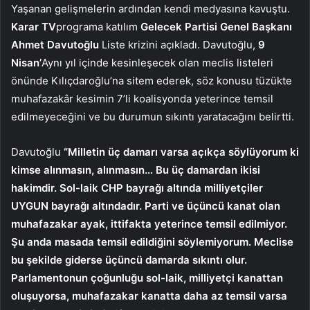
Yaşanan gelişmelerin ardından kendi medyasına kavuştu.
Karar TV
programa katılım
Gelecek Partisi Genel Başkanı
Ahmet Davutoğlu
Liste krizini açıkladı. Davutoğlu,
9
Nisan’
Aynı yıl içinde kesinleşecek olan meclis listeleri
önünde Kılıçdaroğlu’na sitem ederek, söz konusu tüzükte
muhafazakâr kesimin 7’li koalisyonda yeterince temsil
edilmeyeceğini ve bu durumun sıkıntı yaratacağını belirtti.
Davutoğlu
“Milletin üç damarı varsa açıkça söylüyorum ki
kimse alınmasın, alınmasın… Bu üç damardan ikisi
hakimdir. Sol-laik CHP bayrağı altında milliyetçiler
UYGUN bayrağı altındadır. Parti ve üçüncü kanat olan
muhafazakar ayak, ittifakta yeterince temsil edilmiyor.
Şu anda masada temsil edildiğini söylemiyorum. Meclise
bu şekilde giderse üçüncü damarda sıkıntı olur.
Parlamentonun çoğunluğu sol-laik, milliyetçi kanattan
oluşuyorsa, muhafazakar kanatta daha az temsil varsa