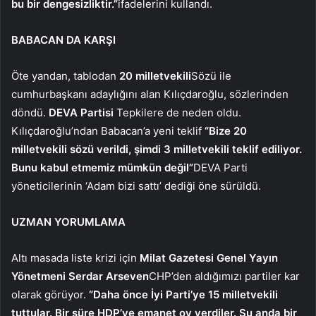
bu bir dengesizliktir.”
ifadelerini kullandı.
BABACAN DA KARŞI
Öte yandan, tablodan
20 milletvekili
Sözü ile
cumhurbaşkanı adaylığını alan Kılıçdaroğlu, sözlerinden
döndü.
DEVA Partisi
Tepkilere de neden oldu.
Kılıçdaroğlu’ndan Babacan’a yeni teklif
“Bize 20
milletvekili sözü verildi, şimdi 3 milletvekili teklif ediliyor.
Bunu kabul etmemiz mümkün değil”
DEVA Parti
yöneticilerinin ‘Adam bizi sattı’ dediği öne sürüldü.
UZMAN YORUMLAMA
Altı masada liste krizi için
Milat Gazetesi Genel Yayın
Yönetmeni Serdar Arseven
CHP’den aldığımızı partiler kar
olarak görüyor.
“Daha önce İyi Parti’ye 15 milletvekili
tuttular. Bir süre HDP’ye emanet oy verdiler. Şu anda bir