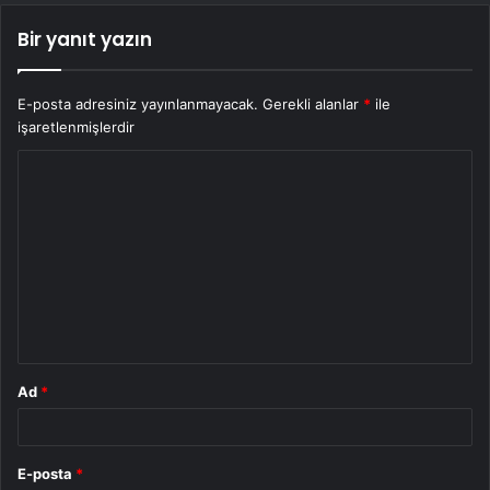
Bir yanıt yazın
E-posta adresiniz yayınlanmayacak.
Gerekli alanlar
*
ile
işaretlenmişlerdir
Y
o
r
u
m
*
Ad
*
E-posta
*