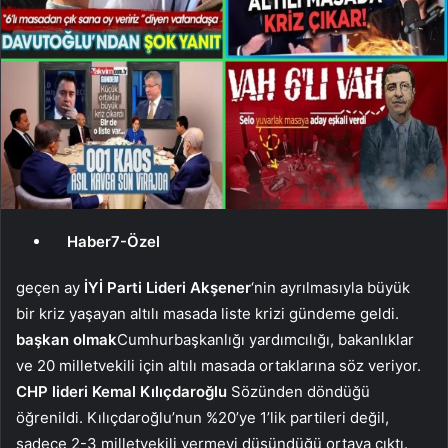
Haber7-Özel
geçen ay
İYİ Parti Lideri Akşener
‘nin ayrılmasıyla büyük
bir kriz yaşayan altılı masada liste krizi gündeme geldi.
başkan olmak
Cumhurbaşkanlığı yardımcılığı, bakanlıklar
ve 20 milletvekili için altılı masada ortaklarına söz veriyor.
CHP lideri Kemal Kılıçdaroğlu
Sözünden döndüğü
öğrenildi. Kılıçdaroğlu’nun %20’ye 1’lik partileri değil,
sadece 2-3 milletvekili vermeyi düşündüğü ortaya çıktı.