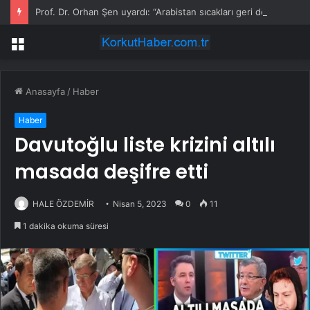
Prof. Dr. Orhan Şen uyardı: “Arabistan sıcakları geri dönüyor!”
Menü
Anasayfa
/
Haber
Haber
Davutoğlu liste krizini altılı
masada deşifre etti
HALE ÖZDEMİR
Nisan 5, 2023
0
11
1 dakika okuma süresi