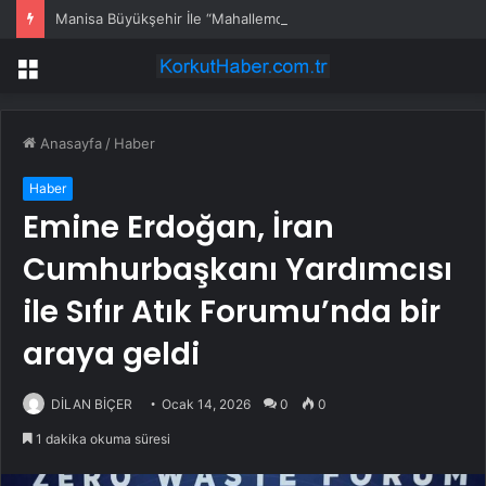
Manisa Büyükşehir İle “Mahallemde Şenlik Var”
Menü
Anasayfa
/
Haber
Haber
Emine Erdoğan, İran
Cumhurbaşkanı Yardımcısı
ile Sıfır Atık Forumu’nda bir
araya geldi
DİLAN BİÇER
Ocak 14, 2026
0
0
1 dakika okuma süresi