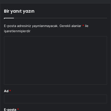
Bir yanıt yazın
E-posta adresiniz yayınlanmayacak.
Gerekli alanlar
*
ile
işaretlenmişlerdir
Y
o
r
u
m
*
Ad
*
E-posta
*