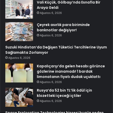
Vali Küçük, Gölbaşı’nda Esnafla Bir
Araya Geldi
Ağustos 6, 2026
Çeyrek asırlık para biriminde
banknotlar değişiyor!
Ağustos 6, 2026
Suzuki Hindistan’da Değişen Tüketici Tercihlerine Uyum
Sağlamakta Zorlanıyor
Ağustos 6, 2026
Kapalıçarşı’da gelen hesabı görünce
gözlerine inanamadı! 1 bardak
limonatanın fiyatı dudak uçuklattı
Ağustos 6, 2026
Rusya’da 52 bin TL’lik ödül için
klozetteki içeceği içtiler
Ağustos 6, 2026
Space Exploration Technologies hissesi bugün neden