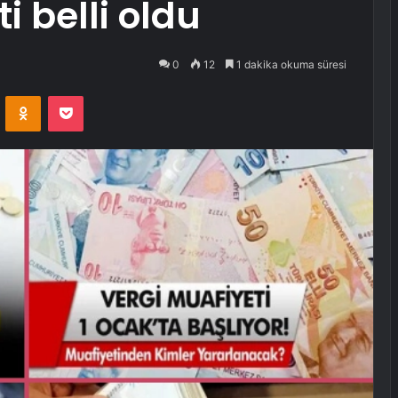
 belli oldu
0
12
1 dakika okuma süresi
VKontakte
Odnoklassniki
Pocket