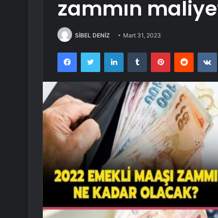
zammın maliyeti
SİBEL DENİZ
Mart 31, 2023
Facebook
Twitter
LinkedIn
Tumblr
Pinterest
Reddit