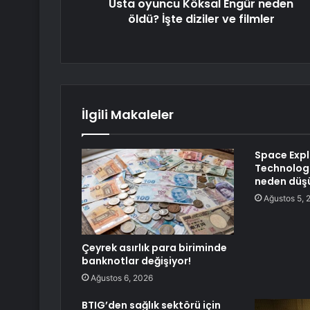
Usta oyuncu Köksal Engür neden
öldü? İşte diziler ve filmler
İlgili Makaleler
Space Expl
Technologi
neden düş
Ağustos 5, 
Çeyrek asırlık para biriminde
banknotlar değişiyor!
Ağustos 6, 2026
BTIG’den sağlık sektörü için