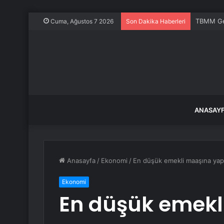
TBMM Gen
Cuma, Ağustos 7 2026
Son Dakika Haberleri
ANASAY
Anasayfa
/
Ekonomi
/
En düşük emekli maaşına yapı
Ekonomi
En düşük emekl