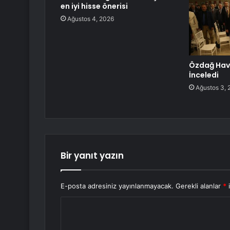
en iyi hisse önerisi
Ağustos 4, 2026
Özdağ Havz
İnceledi
Ağustos 3, 
Bir yanıt yazın
E-posta adresiniz yayınlanmayacak.
Gerekli alanlar
*
i
Y
o