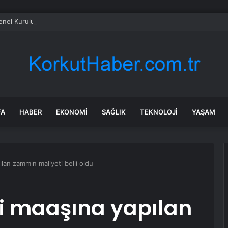
el Kurulu… Murat Emir: “Yargı Siyasetin Sopası Haline Geldi”
FA
HABER
EKONOMI
SAĞLIK
TEKNOLOJI
YAŞAM
lan zammın maliyeti belli oldu
i maaşına yapılan