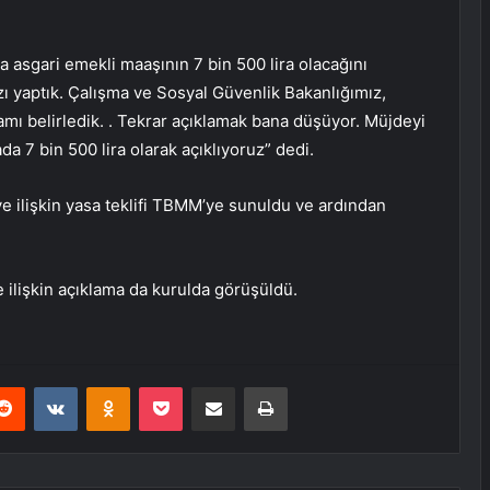
a asgari emekli maaşının 7 bin 500 lira olacağını
ı yaptık. Çalışma ve Sosyal Güvenlik Bakanlığımız,
amı belirledik. . Tekrar açıklamak bana düşüyor. Müjdeyi
 7 bin 500 lira olarak açıklıyoruz” dedi.
e ilişkin yasa teklifi TBMM’ye sunuldu ve ardından
ilişkin açıklama da kurulda görüşüldü.
erest
Reddit
VKontakte
Odnoklassniki
Pocket
E-Posta ile paylaş
Yazdır