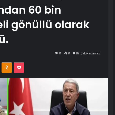
ndan 60 bin
li gönüllü olarak
ü.
0
6
Bir dakikadan az
VKontakte
Odnoklassniki
Pocket