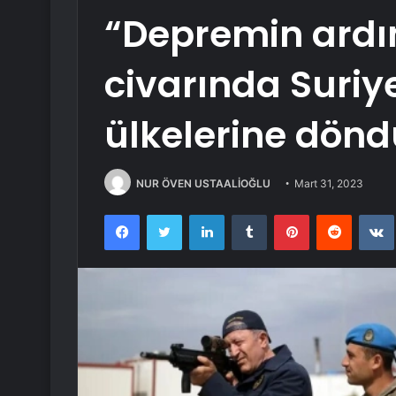
“Depremin ardı
civarında Suriye
ülkelerine dönd
NUR ÖVEN USTAALİOĞLU
Mart 31, 2023
Facebook
Twitter
LinkedIn
Tumblr
Pinterest
Reddit