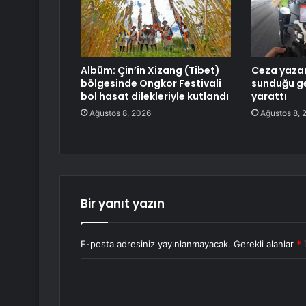
Albüm: Çin’in Xizang (Tibet)
Ceza yazan
bölgesinde Ongkor Festivali
sunduğu g
bol hasat dilekleriyle kutlandı
yarattı
Ağustos 8, 2026
Ağustos 8, 
Bir yanıt yazın
E-posta adresiniz yayınlanmayacak.
Gerekli alanlar
*
i
Y
o