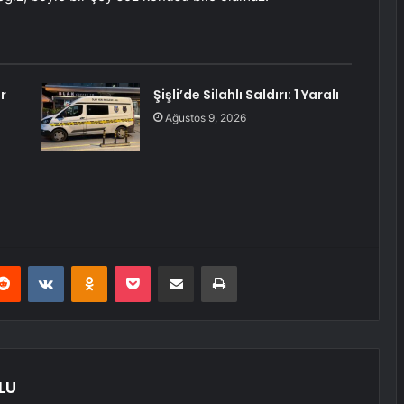
r
Şişli’de Silahlı Saldırı: 1 Yaralı
Ağustos 9, 2026
erest
Reddit
VKontakte
Odnoklassniki
Pocket
E-Posta ile paylaş
Yazdır
LU