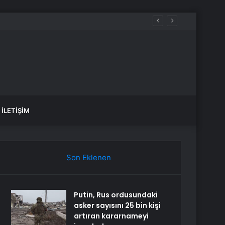
İLETIŞIM
Son Eklenen
Putin, Rus ordusundaki
asker sayısını 25 bin kişi
artıran kararnameyi