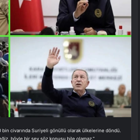
bin civarında Suriyeli gönüllü olarak ülkelerine döndü.
eğiz, böyle bir şey söz konusu bile olamaz.”