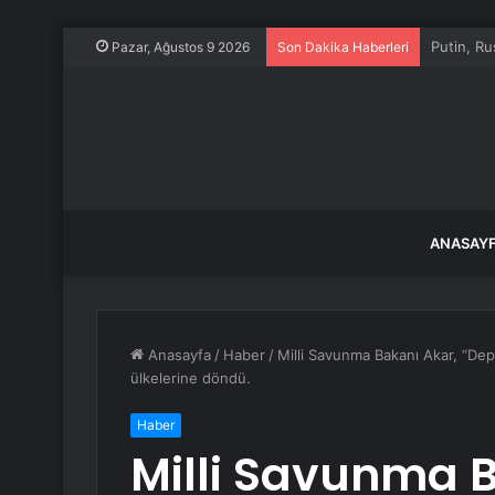
Şişli’de Si
Pazar, Ağustos 9 2026
Son Dakika Haberleri
ANASAY
Anasayfa
/
Haber
/
Milli Savunma Bakanı Akar, “Dep
ülkelerine döndü.
Haber
Milli Savunma B