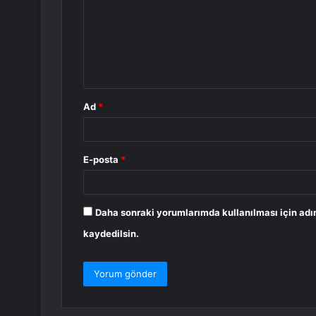
r
u
m
*
Ad
*
E-posta
*
Daha sonraki yorumlarımda kullanılması için adı
kaydedilsin.