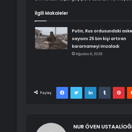
İlgili Makaleler
Putin, Rus ordusundaki aske
sayısını 25 bin kişi artıran
kararnameyi imzaladı
Ağustos 9, 2026
Facebook
Twitter
LinkedIn
Tumblr
Pint
Paylaş
NUR ÖVEN USTAALİOĞ