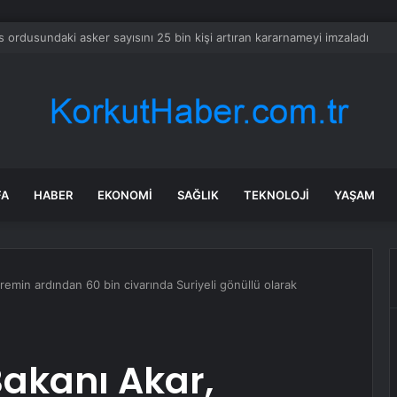
lahlı Saldırı: 1 Yaralı
FA
HABER
EKONOMI
SAĞLIK
TEKNOLOJI
YAŞAM
remin ardından 60 bin civarında Suriyeli gönüllü olarak
akanı Akar,